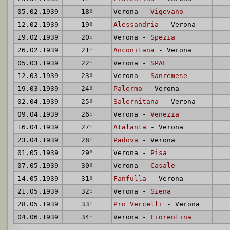
05.02.1939
18
ª
Verona -
Vigevano
12.02.1939
19
ª
Alessandria
- Verona
19.02.1939
20
ª
Verona -
Spezia
26.02.1939
21
ª
Anconitana
- Verona
05.03.1939
22
ª
Verona -
SPAL
12.03.1939
23
ª
Verona -
Sanremese
19.03.1939
24
ª
Palermo
- Verona
02.04.1939
25
ª
Salernitana
- Verona
09.04.1939
26
ª
Verona -
Venezia
16.04.1939
27
ª
Atalanta
- Verona
23.04.1939
28
ª
Padova
- Verona
01.05.1939
29
ª
Verona -
Pisa
07.05.1939
30
ª
Verona -
Casale
14.05.1939
31
ª
Fanfulla
- Verona
21.05.1939
32
ª
Verona -
Siena
28.05.1939
33
ª
Pro Vercelli
- Verona
04.06.1939
34
ª
Verona -
Fiorentina