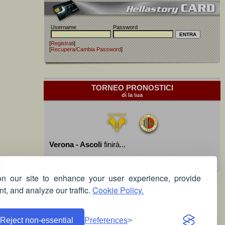
Username
Password
[
Registrati
]
[
Recupera/Cambia Password
]
TORNEO PRONOSTICI
dì la tua
Verona - Ascoli
finirà...
Devi essere iscritto per poter giocare!
 our site to enhance your user experience, provide
t, and analyze our traffic.
Cookie Policy.
Reject non-essential
Preferences