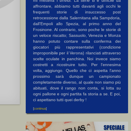
mi metteva i brividi. La serie B è difficile da
affrontare, abbiamo tutti davanti agli occhi le
frequenti storie di insuccesso post
retrocessione dalla Salernitana alla Sampdoria,
dall'Empoli allo Spezia, al primo anno del
Frosinone. Al contrario, sono poche le storie di
un veloce riscatto; Sassuolo, Venezia e Monza
hanno potuto contare sulla conferma dei
giocatori più rappresentativi (condizione
improponibile per il Verona) rilanciati attraverso
scelte oculate in panchina. Noi invece siamo
costretti a ricostruire tutto. Per l'ennesima
volta, aggiungo. Quello che ci aspetta l'anno
prossimo sarà dunque un campionato
completamente diverso, al quale non siamo più
abituati, dove il rango non conta, si lotta su
ogni pallone e ogni partita fa storia a se. E poi,
ci aspettano tutti quei derby !
[
continua
]