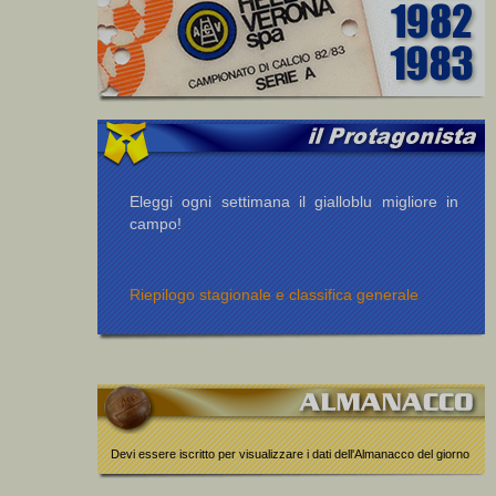
Eleggi ogni settimana il gialloblu migliore in
campo!
Riepilogo stagionale e classifica generale
Devi essere iscritto per visualizzare i dati dell'Almanacco del giorno