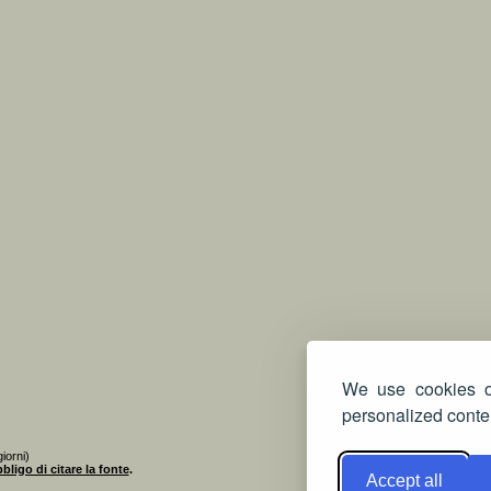
We use cookies on
personalized conten
iorni)
bligo di citare la fonte
.
Accept all