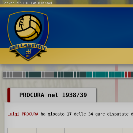
Benvenuti su HELLASTORY.net
PROCURA nel 1938/39
Luigi PROCURA
ha giocato
17
delle
34
gare disputate 