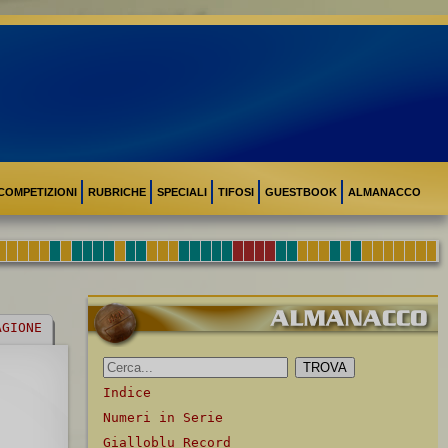
COMPETIZIONI
RUBRICHE
SPECIALI
TIFOSI
GUESTBOOK
ALMANACCO
AGIONE
Indice
Numeri in Serie
Gialloblu Record