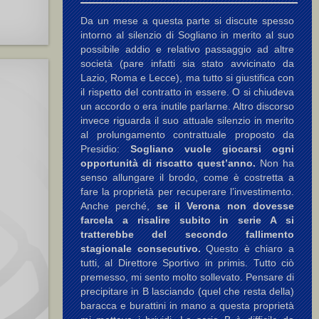
Da un mese a questa parte si discute spesso
intorno al silenzio di Sogliano in merito al suo
possibile addio e relativo passaggio ad altre
società (pare infatti sia stato avvicinato da
Lazio, Roma e Lecce), ma tutto si giustifica con
il rispetto del contratto in essere. O si chiudeva
un accordo o era inutile parlarne. Altro discorso
invece riguarda il suo attuale silenzio in merito
al prolungamento contrattuale proposto da
Presidio:
Sogliano vuole giocarsi ogni
opportunità di riscatto quest’anno.
Non ha
senso allungare il brodo, come è costretta a
fare la proprietà per recuperare l’investimento.
Anche perché,
se il Verona non dovesse
farcela a risalire subito in serie A si
tratterebbe del secondo fallimento
stagionale consecutivo.
Questo è chiaro a
tutti, al Direttore Sportivo in primis. Tutto ciò
premesso, mi sento molto sollevato. Pensare di
precipitare in B lasciando (quel che resta della)
baracca e burattini in mano a questa proprietà