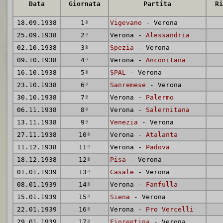
Data
Giornata
Partita
Ri
18.09.1938
1
ª
Vigevano
- Verona
25.09.1938
2
ª
Verona -
Alessandria
02.10.1938
3
ª
Spezia
- Verona
09.10.1938
4
ª
Verona -
Anconitana
16.10.1938
5
ª
SPAL
- Verona
23.10.1938
6
ª
Sanremese
- Verona
30.10.1938
7
ª
Verona -
Palermo
06.11.1938
8
ª
Verona -
Salernitana
13.11.1938
9
ª
Venezia
- Verona
27.11.1938
10
ª
Verona -
Atalanta
11.12.1938
11
ª
Verona -
Padova
18.12.1938
12
ª
Pisa
- Verona
01.01.1939
13
ª
Casale
- Verona
08.01.1939
14
ª
Verona -
Fanfulla
15.01.1939
15
ª
Siena
- Verona
22.01.1939
16
ª
Verona -
Pro Vercelli
29.01.1939
17
ª
Fiorentina
- Verona