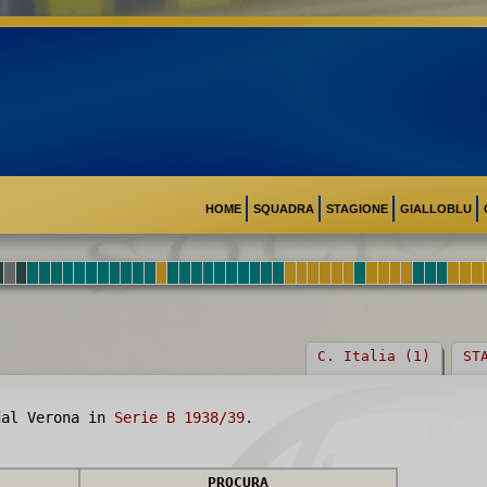
HOME
SQUADRA
STAGIONE
GIALLOBLU
C. Italia (1)
ST
dal Verona in
Serie B 1938/39
.
PROCURA