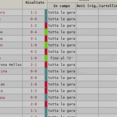
Risultato
In campo
Reti (rig.)
Cartelli
aro
1-1
tutta la gara
s
0-0
tutta la gara
1-2
tutta la gara
as
0-4
tutta la gara
as
3-1
tutta la gara
us
1-0
tutta la gara
4-1
tutta la gara
a
1-0
fino al 72'
ona Hellas
2-1
tutta la gara
tina
0-0
tutta la gara
0-0
tutta la gara
las
1-0
tutta la gara
ta
1-2
tutta la gara
0-0
tutta la gara
gna
2-0
tutta la gara
1-1
tutta la gara