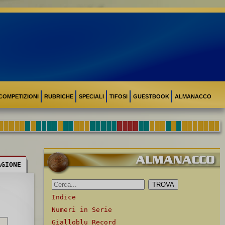
COMPETIZIONI
RUBRICHE
SPECIALI
TIFOSI
GUESTBOOK
ALMANACCO
AGIONE
Indice
Numeri in Serie
Gialloblu Record