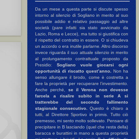
Da un mese a questa parte si discute spesso
intorno al silenzio di Sogliano in merito al suo
possibile addio e relativo passaggio ad altre
società (pare infatti sia stato avvicinato da
Lazio, Roma e Lecce), ma tutto si giustifica con
il rispetto del contratto in essere. O si chiudeva
un accordo o era inutile parlarne. Altro discorso
invece riguarda il suo attuale silenzio in merito
al prolungamento contrattuale proposto da
Presidio:
Sogliano vuole giocarsi ogni
opportunità di riscatto quest’anno.
Non ha
senso allungare il brodo, come è costretta a
fare la proprietà per recuperare l’investimento.
Anche perché,
se il Verona non dovesse
farcela a risalire subito in serie A si
tratterebbe del secondo fallimento
stagionale consecutivo.
Questo è chiaro a
tutti, al Direttore Sportivo in primis. Tutto ciò
premesso, mi sento molto sollevato. Pensare di
precipitare in B lasciando (quel che resta della)
baracca e burattini in mano a questa proprietà