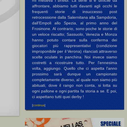
mi metteva i brividi. La serie B è difficile da
affrontare, abbiamo tutti davanti agli occhi le
frequenti storie di insuccesso post
retrocessione dalla Salernitana alla Sampdoria,
dall'Empoli allo Spezia, al primo anno del
Frosinone. Al contrario, sono poche le storie di
un veloce riscatto; Sassuolo, Venezia e Monza
hanno potuto contare sulla conferma dei
giocatori più rappresentativi (condizione
improponibile per il Verona) rilanciati attraverso
scelte oculate in panchina. Noi invece siamo
costretti a ricostruire tutto. Per l'ennesima
volta, aggiungo. Quello che ci aspetta l'anno
prossimo sarà dunque un campionato
completamente diverso, al quale non siamo più
abituati, dove il rango non conta, si lotta su
ogni pallone e ogni partita fa storia a se. E poi,
ci aspettano tutti quei derby !
[
continua
]