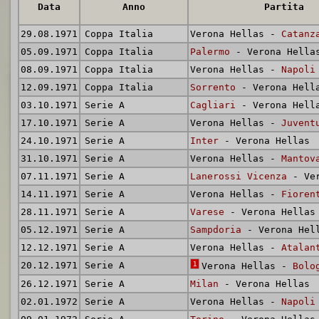
Data
Anno
Partita
29.08.1971
Coppa Italia
Verona Hellas -
Catanz
05.09.1971
Coppa Italia
Palermo
- Verona Hella
08.09.1971
Coppa Italia
Verona Hellas -
Napoli
12.09.1971
Coppa Italia
Sorrento
- Verona Hell
03.10.1971
Serie A
Cagliari
- Verona Hell
17.10.1971
Serie A
Verona Hellas -
Juvent
24.10.1971
Serie A
Inter
- Verona Hellas
31.10.1971
Serie A
Verona Hellas -
Mantov
07.11.1971
Serie A
Lanerossi Vicenza
- Ver
14.11.1971
Serie A
Verona Hellas -
Fioren
28.11.1971
Serie A
Varese
- Verona Hellas
05.12.1971
Serie A
Sampdoria
- Verona Hel
12.12.1971
Serie A
Verona Hellas -
Atalan
20.12.1971
Serie A
1
Verona Hellas -
Bolo
26.12.1971
Serie A
Milan
- Verona Hellas
02.01.1972
Serie A
Verona Hellas -
Napoli