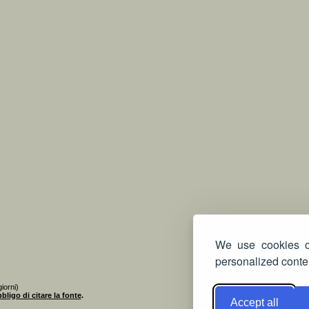
We use cookies on
personalized conten
iorni)
bligo di citare la fonte
.
Accept all