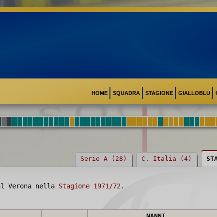
HOME
SQUADRA
STAGIONE
GIALLOBLU
Serie A (28)
C. Italia (4)
ST
al Verona nella
Stagione 1971/72
.
NANNI