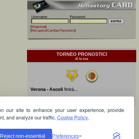
Username
Password
[
Registrati
]
[
Recupera/Cambia Password
]
TORNEO PRONOSTICI
dì la tua
Verona - Ascoli
finirà...
Devi essere iscritto per poter giocare!
 our site to enhance your user experience, provide
t, and analyze our traffic.
Cookie Policy.
Reject non-essential
Preferences