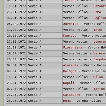
09.01.1972
Serie A
Torino
- Verona Hellas
16.01.1972
Serie A
Verona Hellas -
Catanz
23.01.1972
Serie A
Verona Hellas -
Roma
30.01.1972
Serie A
Verona Hellas -
Caglia
06.02.1972
Serie A
Juventus
- Verona Hell
13.02.1972
Serie A
Verona Hellas -
Inter
20.02.1972
Serie A
Mantova
- Verona Hella
27.02.1972
Serie A
Verona Hellas -
Lanero
12.03.1972
Serie A
Fiorentina
- Verona He
19.03.1972
Serie A
Verona Hellas -
Varese
26.03.1972
Serie A
Verona Hellas -
Sampdo
02.04.1972
Serie A
Atalanta
- Verona Hell
09.04.1972
Serie A
Bologna
- Verona Hella
16.04.1972
Serie A
Verona Hellas -
Milan
23.04.1972
Serie A
Napoli
- Verona Hellas
07.05.1972
Serie A
Verona Hellas -
Torino
21.05.1972
Serie A
Catanzaro
- Verona Hel
28.05.1972
Serie A
Roma
- Verona Hellas