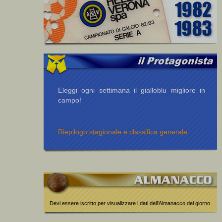
Eleggi ogni settimana il gialloblu migliore in
campo!
Riepilogo stagionale e classifica generale
Devi essere iscritto per visualizzare i dati dell'Almanacco del giorno