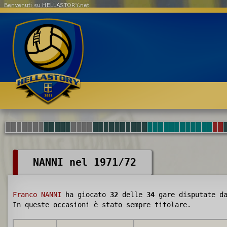
Benvenuti su HELLASTORY.net
NANNI nel 1971/72
Franco NANNI
ha giocato
32
delle
34
gare disputate d
In queste occasioni è stato sempre titolare.