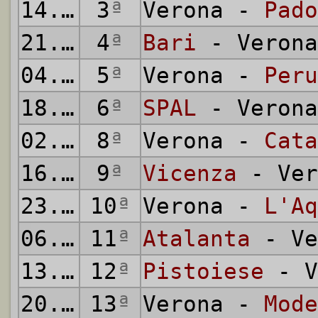
14.10.1934
3
ª
Verona -
Pado
21.10.1934
4
ª
Bari
- Verona
04.11.1934
5
ª
Verona -
Peru
18.11.1934
6
ª
SPAL
- Verona
02.12.1934
8
ª
Verona -
Cata
16.12.1934
9
ª
Vicenza
- Ver
23.12.1934
10
ª
Verona -
L'Aq
06.01.1935
11
ª
Atalanta
- Ve
13.01.1935
12
ª
Pistoiese
- V
20.01.1935
13
ª
Verona -
Mode