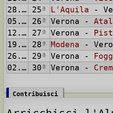
28.04.1935
25
ª
L'Aquila
- Ve
05.05.1935
26
ª
Verona -
Atal
12.05.1935
27
ª
Verona -
Pist
19.05.1935
28
ª
Modena
- Vero
26.05.1935
29
ª
Verona -
Fogg
02.06.1935
30
ª
Verona -
Crem
Contribuisci