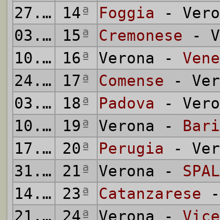
27.01.1935
14
ª
Foggia
- Vero
03.02.1935
15
ª
Cremonese
- V
10.02.1935
16
ª
Verona -
Vene
24.02.1935
17
ª
Comense
- Ver
03.03.1935
18
ª
Padova
- Vero
10.03.1935
19
ª
Verona -
Bari
17.03.1935
20
ª
Perugia
- Ver
31.03.1935
21
ª
Verona -
SPAL
14.04.1935
23
ª
Catanzarese
-
21.04.1935
24
ª
Verona -
Vice