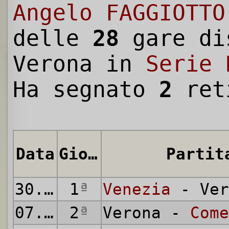
Angelo FAGGIOTTO
delle
28
gare di
Verona in
Serie 
Ha segnato
2
ret
Data
Giornata
Partit
30.09.1934
1
ª
Venezia
- Ver
07.10.1934
2
ª
Verona -
Come