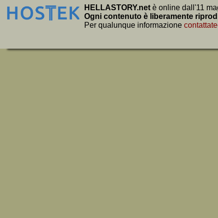
HELLASTORY.net
è online dall'11 ma
Ogni contenuto è liberamente riprod
Per qualunque informazione
contattate