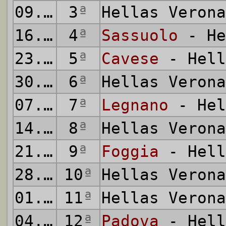
09.09.2007
3
ª
Hellas Veron
16.09.2007
4
ª
Sassuolo
- He
23.09.2007
5
ª
Cavese
- Hell
30.09.2007
6
ª
Hellas Veron
07.10.2007
7
ª
Legnano
- Hel
14.10.2007
8
ª
Hellas Veron
21.10.2007
9
ª
Foggia
- Hell
28.10.2007
10
ª
Hellas Veron
01.11.2007
11
ª
Hellas Veron
04.11.2007
12
ª
Padova
- Hell