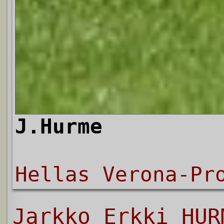
J.Hurme
Hellas Verona-Pr
Jarkko Erkki HUR