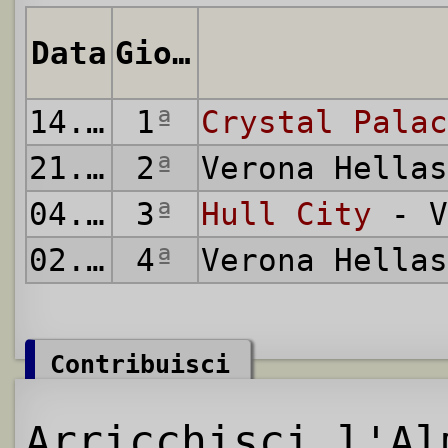
Data
Giornata
14.02.1973
1
ª
Crystal Palac
21.03.1973
2
ª
Verona Hella
04.04.1973
3
ª
Hull City
- V
02.05.1973
4
ª
Verona Hella
Contribuisci
Arricchisci l'Al