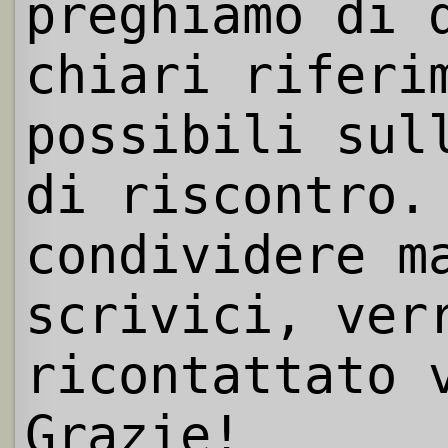
preghiamo di 
chiari riferi
possibili sul
di riscontro.
condividere m
scrivici, ver
ricontattato 
Grazie!