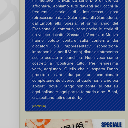
mi metteva i brividi. La serie B è difficile da
affrontare, abbiamo tutti davanti agli occhi le
frequenti storie di insuccesso post
retrocessione dalla Salernitana alla Sampdoria,
dall'Empoli allo Spezia, al primo anno del
Frosinone. Al contrario, sono poche le storie di
un veloce riscatto; Sassuolo, Venezia e Monza
hanno potuto contare sulla conferma dei
giocatori più rappresentativi (condizione
improponibile per il Verona) rilanciati attraverso
scelte oculate in panchina. Noi invece siamo
costretti a ricostruire tutto. Per l'ennesima
volta, aggiungo. Quello che ci aspetta l'anno
prossimo sarà dunque un campionato
completamente diverso, al quale non siamo più
abituati, dove il rango non conta, si lotta su
ogni pallone e ogni partita fa storia a se. E poi,
ci aspettano tutti quei derby !
[
continua
]