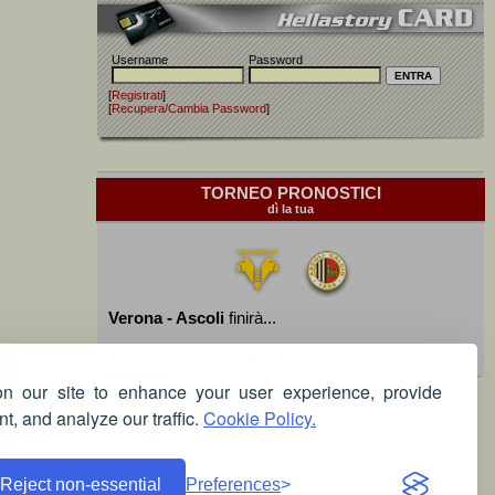
Username
Password
[
Registrati
]
[
Recupera/Cambia Password
]
TORNEO PRONOSTICI
dì la tua
Verona - Ascoli
finirà...
Devi essere iscritto per poter giocare!
 our site to enhance your user experience, provide
t, and analyze our traffic.
Cookie Policy.
Reject non-essential
Preferences