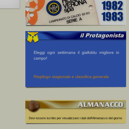
Eleggi ogni settimana il gialloblu migliore in
campo!
Riepilogo stagionale e classifica generale
Devi essere iscritto per visualizzare i dati dell'Almanacco del giorno