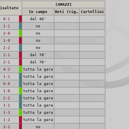
COMAZZI
isultato
In campo
Reti (rig.)
Cartellini
0-1
dal 46'
1-1
no
2-0
no
1-0
no
2-2
no
2-1
dal 78'
2-1
dal 76'
4-2
tutta la gara
1-1
tutta la gara
0-0
tutta la gara
1-0
tutta la gara
2-2
tutta la gara
1-1
tutta la gara
1-3
tutta la gara
1-2
tutta la gara
3-2
no