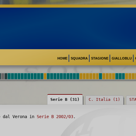
HOME
SQUADRA
STAGIONE
GIALLOBLU
Serie B (31)
C. Italia (1)
ST
e dal Verona in
Serie B 2002/03
.