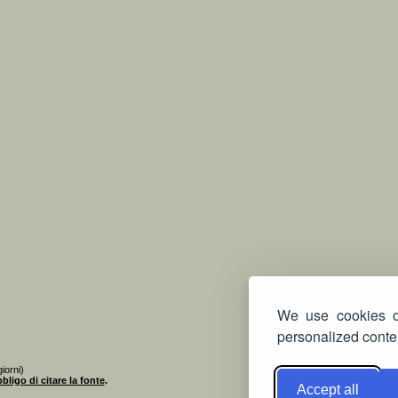
We use cookies on
personalized conten
iorni)
bligo di citare la fonte
.
Accept all