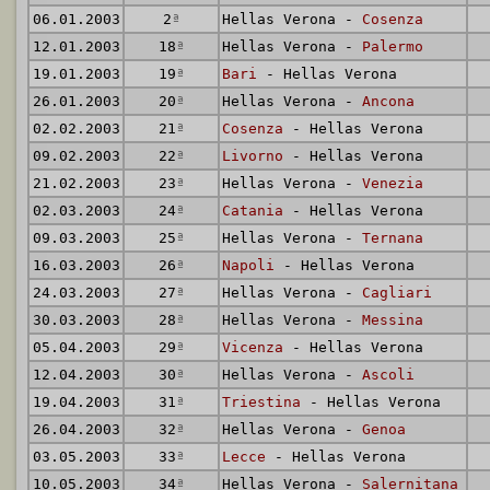
06.01.2003
2
ª
Hellas Verona -
Cosenza
12.01.2003
18
ª
Hellas Verona -
Palermo
19.01.2003
19
ª
Bari
- Hellas Verona
26.01.2003
20
ª
Hellas Verona -
Ancona
02.02.2003
21
ª
Cosenza
- Hellas Verona
09.02.2003
22
ª
Livorno
- Hellas Verona
21.02.2003
23
ª
Hellas Verona -
Venezia
02.03.2003
24
ª
Catania
- Hellas Verona
09.03.2003
25
ª
Hellas Verona -
Ternana
16.03.2003
26
ª
Napoli
- Hellas Verona
24.03.2003
27
ª
Hellas Verona -
Cagliari
30.03.2003
28
ª
Hellas Verona -
Messina
05.04.2003
29
ª
Vicenza
- Hellas Verona
12.04.2003
30
ª
Hellas Verona -
Ascoli
19.04.2003
31
ª
Triestina
- Hellas Verona
26.04.2003
32
ª
Hellas Verona -
Genoa
03.05.2003
33
ª
Lecce
- Hellas Verona
10.05.2003
34
ª
Hellas Verona -
Salernitana