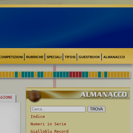
COMPETIZIONI
RUBRICHE
SPECIALI
TIFOSI
GUESTBOOK
ALMANACCO
AGIONE
Indice
Numeri in Serie
Gialloblu Record