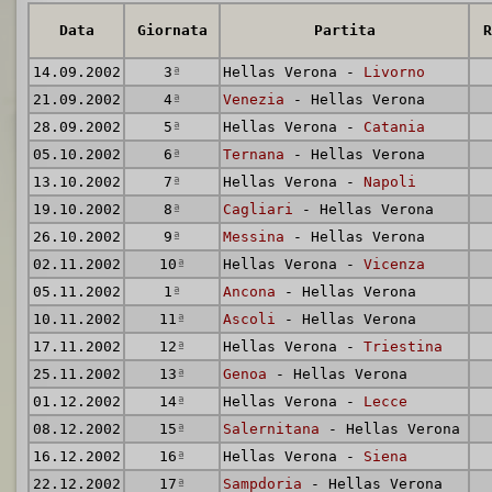
Data
Giornata
Partita
R
14.09.2002
3
ª
Hellas Verona -
Livorno
21.09.2002
4
ª
Venezia
- Hellas Verona
28.09.2002
5
ª
Hellas Verona -
Catania
05.10.2002
6
ª
Ternana
- Hellas Verona
13.10.2002
7
ª
Hellas Verona -
Napoli
19.10.2002
8
ª
Cagliari
- Hellas Verona
26.10.2002
9
ª
Messina
- Hellas Verona
02.11.2002
10
ª
Hellas Verona -
Vicenza
05.11.2002
1
ª
Ancona
- Hellas Verona
10.11.2002
11
ª
Ascoli
- Hellas Verona
17.11.2002
12
ª
Hellas Verona -
Triestina
25.11.2002
13
ª
Genoa
- Hellas Verona
01.12.2002
14
ª
Hellas Verona -
Lecce
08.12.2002
15
ª
Salernitana
- Hellas Verona
16.12.2002
16
ª
Hellas Verona -
Siena
22.12.2002
17
ª
Sampdoria
- Hellas Verona