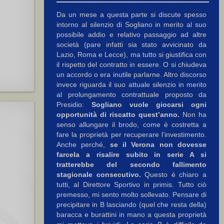
Da un mese a questa parte si discute spesso
intorno al silenzio di Sogliano in merito al suo
possibile addio e relativo passaggio ad altre
società (pare infatti sia stato avvicinato da
Lazio, Roma e Lecce), ma tutto si giustifica con
il rispetto del contratto in essere. O si chiudeva
un accordo o era inutile parlarne. Altro discorso
invece riguarda il suo attuale silenzio in merito
al prolungamento contrattuale proposto da
Presidio:
Sogliano vuole giocarsi ogni
opportunità di riscatto quest’anno.
Non ha
senso allungare il brodo, come è costretta a
fare la proprietà per recuperare l’investimento.
Anche perché,
se il Verona non dovesse
farcela a risalire subito in serie A si
tratterebbe del secondo fallimento
stagionale consecutivo.
Questo è chiaro a
tutti, al Direttore Sportivo in primis. Tutto ciò
premesso, mi sento molto sollevato. Pensare di
precipitare in B lasciando (quel che resta della)
baracca e burattini in mano a questa proprietà