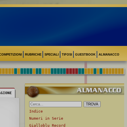
COMPETIZIONI
RUBRICHE
SPECIALI
TIFOSI
GUESTBOOK
ALMANACCO
AGIONE
Indice
Numeri in Serie
Gialloblu Record