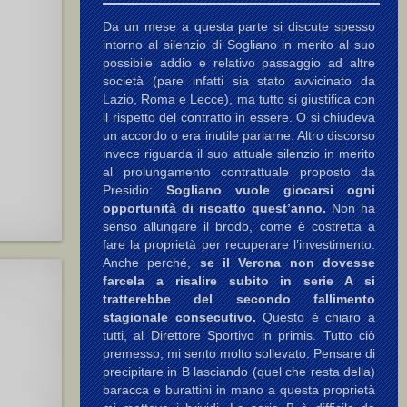
Da un mese a questa parte si discute spesso
intorno al silenzio di Sogliano in merito al suo
possibile addio e relativo passaggio ad altre
società (pare infatti sia stato avvicinato da
Lazio, Roma e Lecce), ma tutto si giustifica con
il rispetto del contratto in essere. O si chiudeva
un accordo o era inutile parlarne. Altro discorso
invece riguarda il suo attuale silenzio in merito
al prolungamento contrattuale proposto da
Presidio:
Sogliano vuole giocarsi ogni
opportunità di riscatto quest’anno.
Non ha
senso allungare il brodo, come è costretta a
fare la proprietà per recuperare l’investimento.
Anche perché,
se il Verona non dovesse
farcela a risalire subito in serie A si
tratterebbe del secondo fallimento
stagionale consecutivo.
Questo è chiaro a
tutti, al Direttore Sportivo in primis. Tutto ciò
premesso, mi sento molto sollevato. Pensare di
precipitare in B lasciando (quel che resta della)
baracca e burattini in mano a questa proprietà