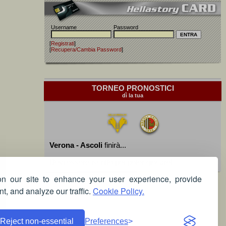
Username
Password
[
Registrati
]
[
Recupera/Cambia Password
]
TORNEO PRONOSTICI
dì la tua
Verona - Ascoli
finirà...
Devi essere iscritto per poter giocare!
 our site to enhance your user experience, provide
t, and analyze our traffic.
Cookie Policy.
Reject non-essential
Preferences