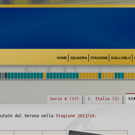
HOME
SQUADRA
STAGIONE
GIALLOBLU
Serie A (17)
C. Italia (1)
ST
utate dal Verona nella
Stagione 2013/14
.
MARQUES PINTO