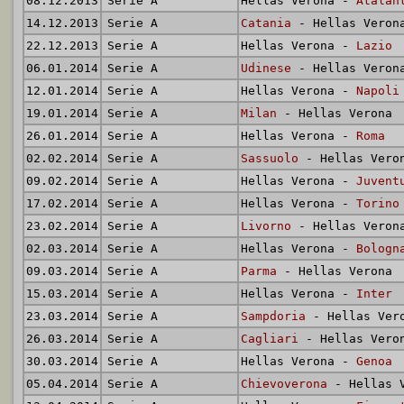
08.12.2013
Serie A
Hellas Verona -
Atalan
14.12.2013
Serie A
Catania
- Hellas Veron
22.12.2013
Serie A
Hellas Verona -
Lazio
06.01.2014
Serie A
Udinese
- Hellas Veron
12.01.2014
Serie A
Hellas Verona -
Napoli
19.01.2014
Serie A
Milan
- Hellas Verona
26.01.2014
Serie A
Hellas Verona -
Roma
02.02.2014
Serie A
Sassuolo
- Hellas Vero
09.02.2014
Serie A
Hellas Verona -
Juvent
17.02.2014
Serie A
Hellas Verona -
Torino
23.02.2014
Serie A
Livorno
- Hellas Veron
02.03.2014
Serie A
Hellas Verona -
Bologn
09.03.2014
Serie A
Parma
- Hellas Verona
15.03.2014
Serie A
Hellas Verona -
Inter
23.03.2014
Serie A
Sampdoria
- Hellas Ver
26.03.2014
Serie A
Cagliari
- Hellas Vero
30.03.2014
Serie A
Hellas Verona -
Genoa
05.04.2014
Serie A
Chievoverona
- Hellas 