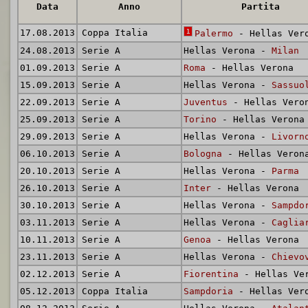
Data
Anno
Partita
17.08.2013
Coppa Italia
1
Palermo
- Hellas Ver
24.08.2013
Serie A
Hellas Verona -
Milan
01.09.2013
Serie A
Roma
- Hellas Verona
15.09.2013
Serie A
Hellas Verona -
Sassuo
22.09.2013
Serie A
Juventus
- Hellas Vero
25.09.2013
Serie A
Torino
- Hellas Verona
29.09.2013
Serie A
Hellas Verona -
Livorn
06.10.2013
Serie A
Bologna
- Hellas Veron
20.10.2013
Serie A
Hellas Verona -
Parma
26.10.2013
Serie A
Inter
- Hellas Verona
30.10.2013
Serie A
Hellas Verona -
Sampdo
03.11.2013
Serie A
Hellas Verona -
Caglia
10.11.2013
Serie A
Genoa
- Hellas Verona
23.11.2013
Serie A
Hellas Verona -
Chievo
02.12.2013
Serie A
Fiorentina
- Hellas Ve
05.12.2013
Coppa Italia
Sampdoria
- Hellas Ver