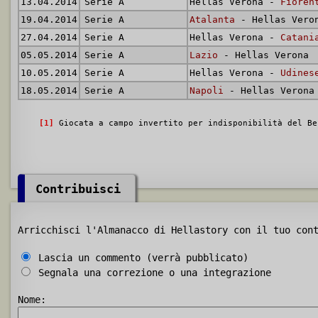
13.04.2014
Serie A
Hellas Verona -
Fioren
19.04.2014
Serie A
Atalanta
- Hellas Vero
27.04.2014
Serie A
Hellas Verona -
Catani
05.05.2014
Serie A
Lazio
- Hellas Verona
10.05.2014
Serie A
Hellas Verona -
Udines
18.05.2014
Serie A
Napoli
- Hellas Verona
[1]
Giocata a campo invertito per indisponibilità del Be
Contribuisci
Arricchisci l'Almanacco di Hellastory con il tuo con
Lascia un commento (verrà pubblicato)
Segnala una correzione o una integrazione
Nome: