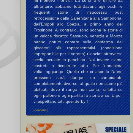
mi metteva i brividi. La serie B è difficile da
affrontare, abbiamo tutti davanti agli occhi le
frequenti storie di insuccesso post
retrocessione dalla Salernitana alla Sampdoria,
dall'Empoli allo Spezia, al primo anno del
Frosinone. Al contrario, sono poche le storie di
un veloce riscatto; Sassuolo, Venezia e Monza
hanno potuto contare sulla conferma dei
giocatori più rappresentativi (condizione
improponibile per il Verona) rilanciati attraverso
scelte oculate in panchina. Noi invece siamo
costretti a ricostruire tutto. Per l'ennesima
volta, aggiungo. Quello che ci aspetta l'anno
prossimo sarà dunque un campionato
completamente diverso, al quale non siamo più
abituati, dove il rango non conta, si lotta su
ogni pallone e ogni partita fa storia a se. E poi,
ci aspettano tutti quei derby !
[
continua
]