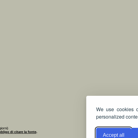
We use cookies on
personalized conten
iorni)
bligo di citare la fonte
.
Accept all