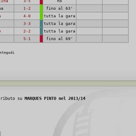
tina
3-5
no
na
1-2
fino al 63'
a
4-0
tutta la gara
3-3
tutta la gara
e
2-2
tutta la gara
5-1
fino al 69'
ntegodi
tributo su
MARQUES PINTO nel 2013/14