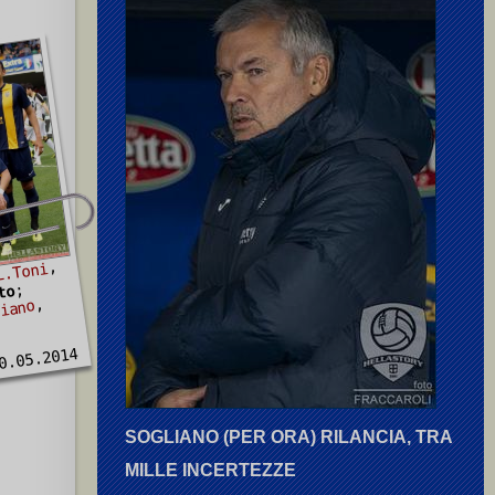
,
L.Toni
;
to
,
liano
0.05.2014
SOGLIANO (PER ORA) RILANCIA, TRA
MILLE INCERTEZZE