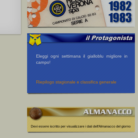
Eleggi ogni settimana il gialloblu migliore in
campo!
Riepilogo stagionale e classifica generale
Devi essere iscritto per visualizzare i dati dell'Almanacco del giorno