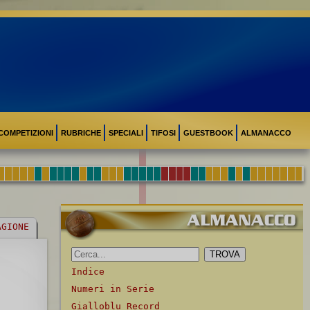
COMPETIZIONI
RUBRICHE
SPECIALI
TIFOSI
GUESTBOOK
ALMANACCO
AGIONE
Indice
Numeri in Serie
Gialloblu Record