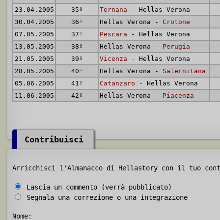
23.04.2005
35
ª
Ternana
- Hellas Verona
30.04.2005
36
ª
Hellas Verona -
Crotone
07.05.2005
37
ª
Pescara
- Hellas Verona
13.05.2005
38
ª
Hellas Verona -
Perugia
21.05.2005
39
ª
Vicenza
- Hellas Verona
28.05.2005
40
ª
Hellas Verona -
Salernitana
05.06.2005
41
ª
Catanzaro
- Hellas Verona
11.06.2005
42
ª
Hellas Verona -
Piacenza
Contribuisci
Arricchisci l'Almanacco di Hellastory con il tuo con
Lascia un commento (verrà pubblicato)
Segnala una correzione o una integrazione
Nome: