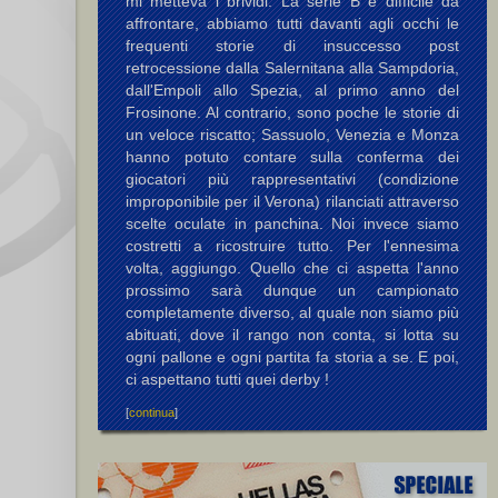
mi metteva i brividi. La serie B è difficile da
affrontare, abbiamo tutti davanti agli occhi le
frequenti storie di insuccesso post
retrocessione dalla Salernitana alla Sampdoria,
dall'Empoli allo Spezia, al primo anno del
Frosinone. Al contrario, sono poche le storie di
un veloce riscatto; Sassuolo, Venezia e Monza
hanno potuto contare sulla conferma dei
giocatori più rappresentativi (condizione
improponibile per il Verona) rilanciati attraverso
scelte oculate in panchina. Noi invece siamo
costretti a ricostruire tutto. Per l'ennesima
volta, aggiungo. Quello che ci aspetta l'anno
prossimo sarà dunque un campionato
completamente diverso, al quale non siamo più
abituati, dove il rango non conta, si lotta su
ogni pallone e ogni partita fa storia a se. E poi,
ci aspettano tutti quei derby !
[
continua
]