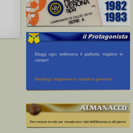
Eleggi ogni settimana il gialloblu migliore in
campo!
Riepilogo stagionale e classifica generale
Devi essere iscritto per visualizzare i dati dell'Almanacco del giorno