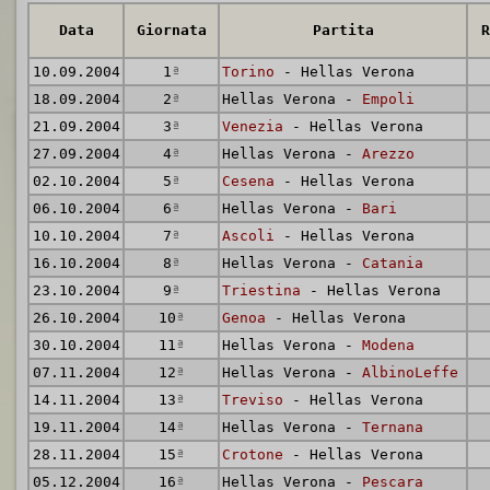
Data
Giornata
Partita
R
10.09.2004
1
ª
Torino
- Hellas Verona
18.09.2004
2
ª
Hellas Verona -
Empoli
21.09.2004
3
ª
Venezia
- Hellas Verona
27.09.2004
4
ª
Hellas Verona -
Arezzo
02.10.2004
5
ª
Cesena
- Hellas Verona
06.10.2004
6
ª
Hellas Verona -
Bari
10.10.2004
7
ª
Ascoli
- Hellas Verona
16.10.2004
8
ª
Hellas Verona -
Catania
23.10.2004
9
ª
Triestina
- Hellas Verona
26.10.2004
10
ª
Genoa
- Hellas Verona
30.10.2004
11
ª
Hellas Verona -
Modena
07.11.2004
12
ª
Hellas Verona -
AlbinoLeffe
14.11.2004
13
ª
Treviso
- Hellas Verona
19.11.2004
14
ª
Hellas Verona -
Ternana
28.11.2004
15
ª
Crotone
- Hellas Verona
05.12.2004
16
ª
Hellas Verona -
Pescara