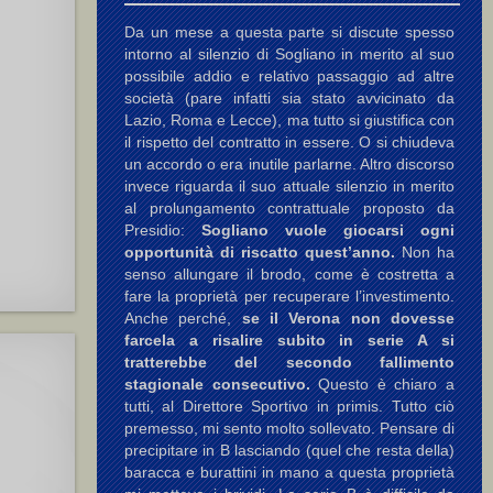
Da un mese a questa parte si discute spesso
intorno al silenzio di Sogliano in merito al suo
possibile addio e relativo passaggio ad altre
società (pare infatti sia stato avvicinato da
Lazio, Roma e Lecce), ma tutto si giustifica con
il rispetto del contratto in essere. O si chiudeva
un accordo o era inutile parlarne. Altro discorso
invece riguarda il suo attuale silenzio in merito
al prolungamento contrattuale proposto da
Presidio:
Sogliano vuole giocarsi ogni
opportunità di riscatto quest’anno.
Non ha
senso allungare il brodo, come è costretta a
fare la proprietà per recuperare l’investimento.
Anche perché,
se il Verona non dovesse
farcela a risalire subito in serie A si
tratterebbe del secondo fallimento
stagionale consecutivo.
Questo è chiaro a
tutti, al Direttore Sportivo in primis. Tutto ciò
premesso, mi sento molto sollevato. Pensare di
precipitare in B lasciando (quel che resta della)
baracca e burattini in mano a questa proprietà