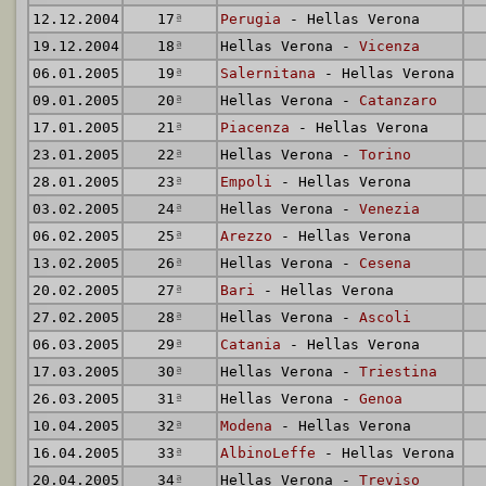
12.12.2004
17
ª
Perugia
- Hellas Verona
19.12.2004
18
ª
Hellas Verona -
Vicenza
06.01.2005
19
ª
Salernitana
- Hellas Verona
09.01.2005
20
ª
Hellas Verona -
Catanzaro
17.01.2005
21
ª
Piacenza
- Hellas Verona
23.01.2005
22
ª
Hellas Verona -
Torino
28.01.2005
23
ª
Empoli
- Hellas Verona
03.02.2005
24
ª
Hellas Verona -
Venezia
06.02.2005
25
ª
Arezzo
- Hellas Verona
13.02.2005
26
ª
Hellas Verona -
Cesena
20.02.2005
27
ª
Bari
- Hellas Verona
27.02.2005
28
ª
Hellas Verona -
Ascoli
06.03.2005
29
ª
Catania
- Hellas Verona
17.03.2005
30
ª
Hellas Verona -
Triestina
26.03.2005
31
ª
Hellas Verona -
Genoa
10.04.2005
32
ª
Modena
- Hellas Verona
16.04.2005
33
ª
AlbinoLeffe
- Hellas Verona
20.04.2005
34
ª
Hellas Verona -
Treviso