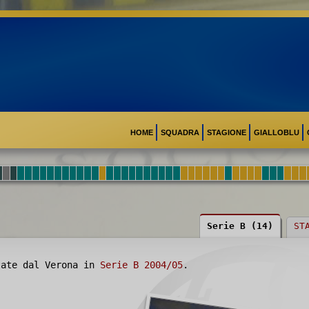
HOME
SQUADRA
STAGIONE
GIALLOBLU
Serie B (14)
ST
ate dal Verona in
Serie B 2004/05
.