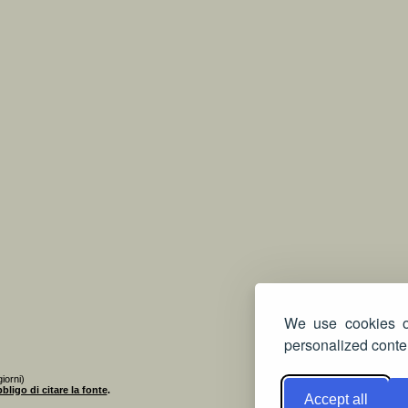
We use cookies on
personalized conten
iorni)
bligo di citare la fonte
.
Accept all