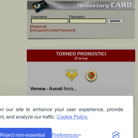
Username
Password
[
Registrati
]
[
Recupera/Cambia Password
]
TORNEO PRONOSTICI
dì la tua
Verona - Ascoli
finirà...
Devi essere iscritto per poter giocare!
 our site to enhance your user experience, provide
t, and analyze our traffic.
Cookie Policy.
Reject non-essential
Preferences