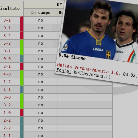
DE SIMONE
isultato
In campo
Reti (rig.)
Cartellini
3-1
no
0-1
no
3-2
no
5-3
no
0-1
no
D.De Simone
0-0
no
Hellas Verona-Venezia 1-0
2-1
no
Fonte:
hellasverona.it
, 03.02.
4-0
no
1-2
no
1-1
no
3-0
no
3-2
no
1-0
no
2-2
no
2-2
no
1-1
no