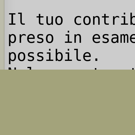
Il tuo contri
preso in esam
possibile.
Nel caso tu s
segnalando un
proponendo
un'integrazio