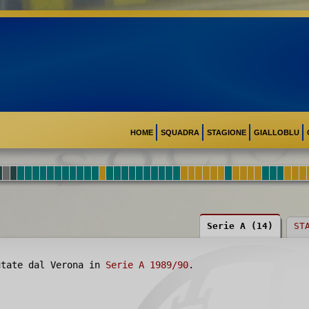
HOME
SQUADRA
STAGIONE
GIALLOBLU
Serie A (14)
ST
tate dal Verona in
Serie A 1989/90
.