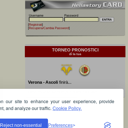
Username
Password
[
Registrati
]
[
Recupera/Cambia Password
]
TORNEO PRONOSTICI
dì la tua
Verona - Ascoli
finirà...
Devi essere iscritto per poter giocare!
 our site to enhance your user experience, provide
t, and analyze our traffic.
Cookie Policy.
Reject non-essential
Preferences