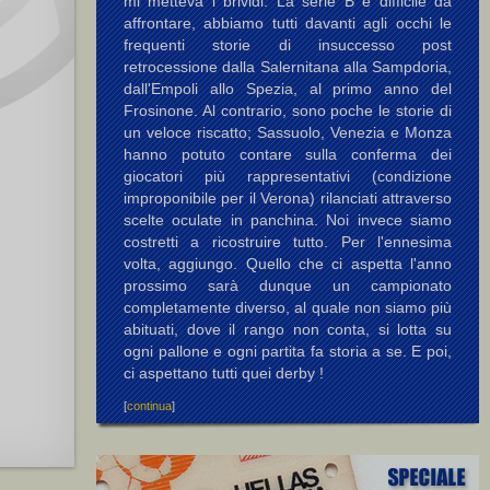
mi metteva i brividi. La serie B è difficile da
affrontare, abbiamo tutti davanti agli occhi le
frequenti storie di insuccesso post
retrocessione dalla Salernitana alla Sampdoria,
dall'Empoli allo Spezia, al primo anno del
Frosinone. Al contrario, sono poche le storie di
un veloce riscatto; Sassuolo, Venezia e Monza
hanno potuto contare sulla conferma dei
giocatori più rappresentativi (condizione
improponibile per il Verona) rilanciati attraverso
scelte oculate in panchina. Noi invece siamo
costretti a ricostruire tutto. Per l'ennesima
volta, aggiungo. Quello che ci aspetta l'anno
prossimo sarà dunque un campionato
completamente diverso, al quale non siamo più
abituati, dove il rango non conta, si lotta su
ogni pallone e ogni partita fa storia a se. E poi,
ci aspettano tutti quei derby !
[
continua
]