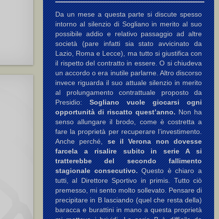
Da un mese a questa parte si discute spesso
intorno al silenzio di Sogliano in merito al suo
possibile addio e relativo passaggio ad altre
società (pare infatti sia stato avvicinato da
Lazio, Roma e Lecce), ma tutto si giustifica con
il rispetto del contratto in essere. O si chiudeva
un accordo o era inutile parlarne. Altro discorso
invece riguarda il suo attuale silenzio in merito
al prolungamento contrattuale proposto da
Presidio:
Sogliano vuole giocarsi ogni
opportunità di riscatto quest’anno.
Non ha
senso allungare il brodo, come è costretta a
fare la proprietà per recuperare l’investimento.
Anche perché,
se il Verona non dovesse
farcela a risalire subito in serie A si
tratterebbe del secondo fallimento
stagionale consecutivo.
Questo è chiaro a
tutti, al Direttore Sportivo in primis. Tutto ciò
premesso, mi sento molto sollevato. Pensare di
precipitare in B lasciando (quel che resta della)
baracca e burattini in mano a questa proprietà