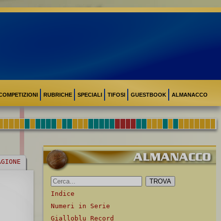
COMPETIZIONI
RUBRICHE
SPECIALI
TIFOSI
GUESTBOOK
ALMANACCO
AGIONE
Indice
Numeri in Serie
Gialloblu Record