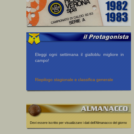
Eleggi ogni settimana il gialloblu migliore in
campo!
Riepilogo stagionale e classifica generale
Devi essere iscritto per visualizzare i dati dell'Almanacco del giorno