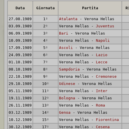
Data
Giornata
Partita
R
27.08.1989
1
ª
Atalanta
- Verona Hellas
03.09.1989
2
ª
Verona Hellas -
Juventus
06.09.1989
3
ª
Bari
- Verona Hellas
10.09.1989
4
ª
Verona Hellas -
Napoli
17.09.1989
5
ª
Ascoli
- Verona Hellas
24.09.1989
6
ª
Verona Hellas -
Lazio
01.10.1989
7
ª
Verona Hellas -
Lecce
08.10.1989
8
ª
Sampdoria
- Verona Hellas
22.10.1989
9
ª
Verona Hellas -
Cremonese
29.10.1989
10
ª
Udinese
- Verona Hellas
05.11.1989
11
ª
Verona Hellas -
Inter
19.11.1989
12
ª
Bologna
- Verona Hellas
26.11.1989
13
ª
Verona Hellas -
Roma
03.12.1989
14
ª
Genoa
- Verona Hellas
10.12.1989
15
ª
Verona Hellas -
Fiorentina
30.12.1989
17
ª
Verona Hellas -
Cesena