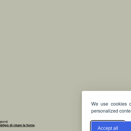
We use cookies on
personalized conten
iorni)
bligo di citare la fonte
.
Accept all