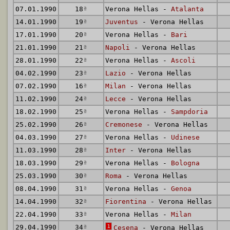
07.01.1990
18
ª
Verona Hellas -
Atalanta
14.01.1990
19
ª
Juventus
- Verona Hellas
17.01.1990
20
ª
Verona Hellas -
Bari
21.01.1990
21
ª
Napoli
- Verona Hellas
28.01.1990
22
ª
Verona Hellas -
Ascoli
04.02.1990
23
ª
Lazio
- Verona Hellas
07.02.1990
16
ª
Milan
- Verona Hellas
11.02.1990
24
ª
Lecce
- Verona Hellas
18.02.1990
25
ª
Verona Hellas -
Sampdoria
25.02.1990
26
ª
Cremonese
- Verona Hellas
04.03.1990
27
ª
Verona Hellas -
Udinese
11.03.1990
28
ª
Inter
- Verona Hellas
18.03.1990
29
ª
Verona Hellas -
Bologna
25.03.1990
30
ª
Roma
- Verona Hellas
08.04.1990
31
ª
Verona Hellas -
Genoa
14.04.1990
32
ª
Fiorentina
- Verona Hellas
22.04.1990
33
ª
Verona Hellas -
Milan
29.04.1990
34
ª
1
Cesena
- Verona Hellas