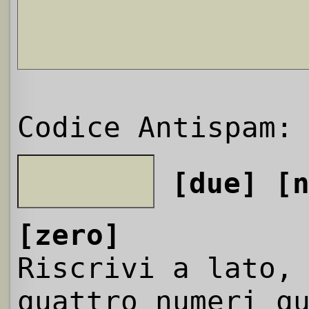
Codice Antispam:
[due]
[
[zero]
Riscrivi a lato,
quattro numeri q