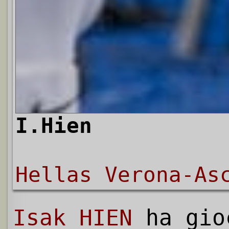
I.Hien
Hellas Verona-As
Isak HIEN
ha gio