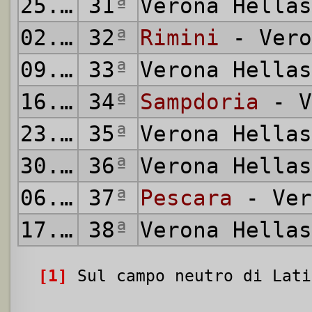
25.04.1982
31
ª
Verona Hella
02.05.1982
32
ª
Rimini
- Vero
09.05.1982
33
ª
Verona Hella
16.05.1982
34
ª
Sampdoria
- V
23.05.1982
35
ª
Verona Hella
30.05.1982
36
ª
Verona Hella
06.06.1982
37
ª
Pescara
- Ver
17.06.1982
38
ª
Verona Hella
[1]
Sul campo neutro di Lati