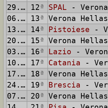
29.11.1981
12
ª
SPAL
- Verona
06.12.1981
13
ª
Verona Hella
13.12.1981
14
ª
Pistoiese
- V
20.12.1981
15
ª
Verona Hella
03.01.1982
16
ª
Lazio
- Veron
10.01.1982
17
ª
Catania
- Ver
17.01.1982
18
ª
Verona Hella
24.01.1982
19
ª
Brescia
- Ver
07.02.1982
20
ª
Verona Hella
14.02.1982
21
ª
Pisa
- Verona