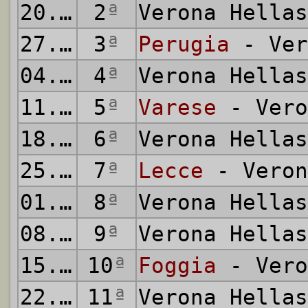
20.09.1981
2
ª
Verona Hella
27.09.1981
3
ª
Perugia
- Ver
04.10.1981
4
ª
Verona Hella
11.10.1981
5
ª
Varese
- Vero
18.10.1981
6
ª
Verona Hella
25.10.1981
7
ª
Lecce
- Veron
01.11.1981
8
ª
Verona Hella
08.11.1981
9
ª
Verona Hella
15.11.1981
10
ª
Foggia
- Vero
22.11.1981
11
ª
Verona Hella