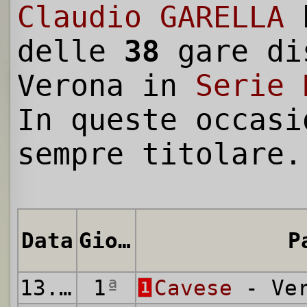
Claudio GARELLA
h
delle
38
gare di
Verona in
Serie 
In queste occasi
sempre titolare.
Data
Giornata
P
13.09.1981
1
ª
Cavese
- Ver
1