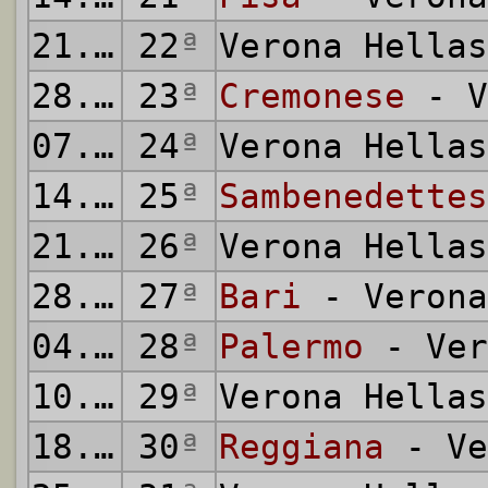
21.02.1982
22
ª
Verona Hella
28.02.1982
23
ª
Cremonese
- V
07.03.1982
24
ª
Verona Hella
14.03.1982
25
ª
Sambenedettes
21.03.1982
26
ª
Verona Hella
28.03.1982
27
ª
Bari
- Verona
04.04.1982
28
ª
Palermo
- Ver
10.04.1982
29
ª
Verona Hella
18.04.1982
30
ª
Reggiana
- Ve