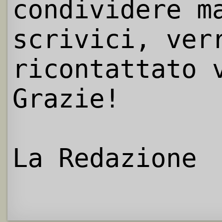
condividere m
scrivici, ver
ricontattato 
Grazie!
La Redazione