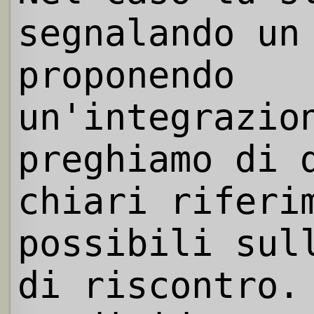
segnalando un
proponendo
un'integrazio
preghiamo di 
chiari riferi
possibili sul
di riscontro.