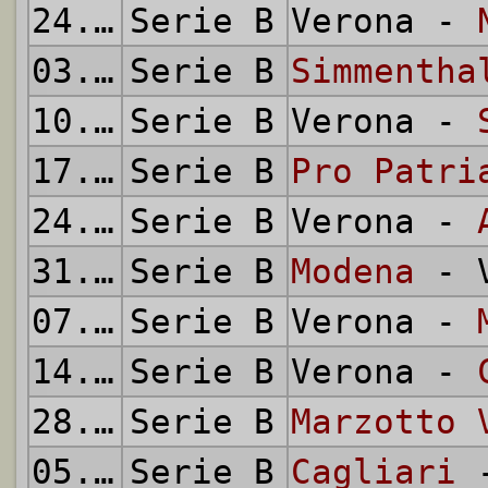
24.02.1957
Serie B
Verona -
03.03.1957
Serie B
Simmentha
10.03.1957
Serie B
Verona -
17.03.1957
Serie B
Pro Patri
24.03.1957
Serie B
Verona -
31.03.1957
Serie B
Modena
- V
07.04.1957
Serie B
Verona -
14.04.1957
Serie B
Verona -
28.04.1957
Serie B
Marzotto 
05.05.1957
Serie B
Cagliari
-