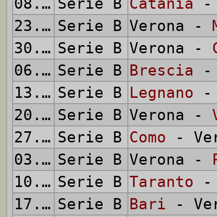
08.12.1956
Serie B
Catania
- 
23.12.1956
Serie B
Verona -
30.12.1956
Serie B
Verona -
06.01.1957
Serie B
Brescia
- 
13.01.1957
Serie B
Legnano
- 
20.01.1957
Serie B
Verona -
27.01.1957
Serie B
Como
- Ve
03.02.1957
Serie B
Verona -
10.02.1957
Serie B
Taranto
- 
17.02.1957
Serie B
Bari
- Ve