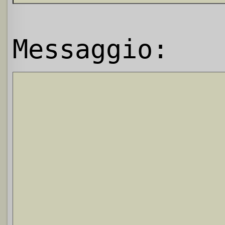
Messaggio: