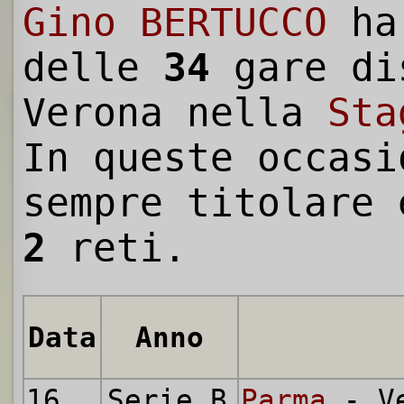
Gino BERTUCCO
ha
delle
34
gare di
Verona nella
Sta
In queste occasi
sempre titolare 
2
reti.
Data
Anno
16.09.1956
Serie B
Parma
- Ve