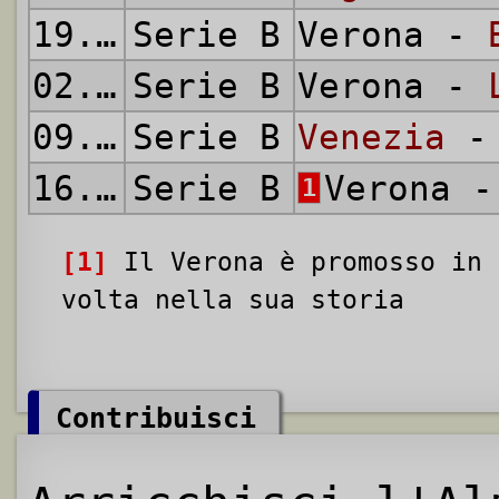
19.05.1957
Serie B
Verona -
02.06.1957
Serie B
Verona -
09.06.1957
Serie B
Venezia
- 
16.06.1957
Serie B
Verona 
1
[1]
Il Verona è promosso in 
volta nella sua storia
Contribuisci