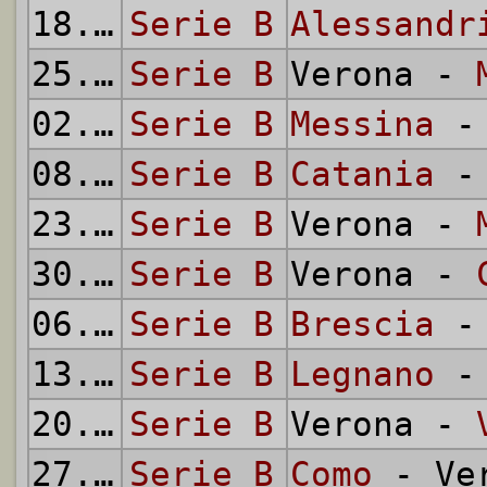
18.11.
Serie B
1956
Alessandr
25.11.
Serie B
1956
Verona -
02.12.
Serie B
1956
Messina
- 
08.12.
Serie B
1956
Catania
- 
23.12.
Serie B
1956
Verona -
30.12.
Serie B
1956
Verona -
06.01.
Serie B
1957
Brescia
- 
13.01.
Serie B
1957
Legnano
- 
20.01.
Serie B
1957
Verona -
27.01.
Serie B
1957
Como
- Ve