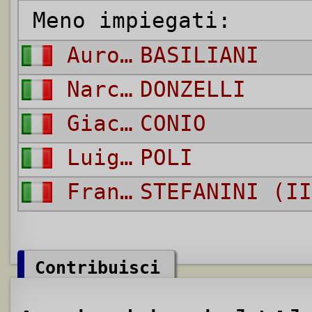
Meno impiegati:
Auro Enzo
BASILIANI
Narciso
DONZELLI
Giacomo
CONIO
Luigi
POLI
Franco
STEFANINI (II
Contribuisci