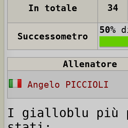
34
In totale
50%
di
Successometro
Allenatore
Angelo PICCIOLI
I gialloblu più 
stati: