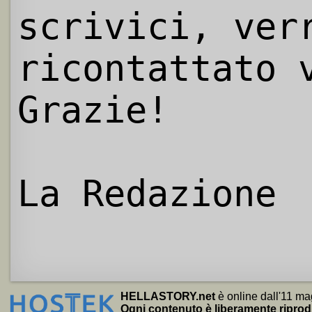
scrivici, ver
ricontattato 
Grazie!
La Redazione
HELLASTORY.net
è online dall'11 ma
Ogni contenuto è liberamente riprod