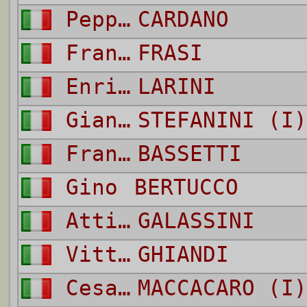
Peppino
CARDANO
Franco
FRASI
Enrico
LARINI
Gianluigi
STEFANINI (I)
Franco
BASSETTI
Gino
BERTUCCO
Attilio
GALASSINI
Vittorio
GHIANDI
Cesare
MACCACARO (I)