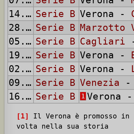
07.04.
Serie B
1957
Verona -
14.04.
Serie B
1957
Verona -
28.04.
Serie B
1957
Marzotto 
05.05.
Serie B
1957
Cagliari
-
19.05.
Serie B
1957
Verona -
02.06.
Serie B
1957
Verona -
09.06.
Serie B
1957
Venezia
- 
16.06.
Serie B
1957
Verona 
1
[1]
Il Verona è promosso in 
volta nella sua storia