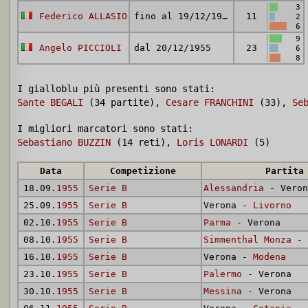
3
Federico ALLASIO
fino al 19/12/1955
11
2
6
9
Angelo PICCIOLI
dal 20/12/1955
23
6
8
I gialloblu più presenti sono stati:
Sante BEGALI
(34 partite),
Cesare FRANCHINI
(33),
Se
I migliori marcatori sono stati:
Sebastiano BUZZIN
(14 reti),
Loris LONARDI
(5)
Data
Competizione
Partita
18.09.
1955
Serie B
Alessandria
- Veron
25.09.
1955
Serie B
Verona -
Livorno
02.10.
1955
Serie B
Parma
- Verona
08.10.
1955
Serie B
Simmenthal Monza
- 
16.10.
1955
Serie B
Verona -
Modena
23.10.
1955
Serie B
Palermo
- Verona
30.10.
1955
Serie B
Messina
- Verona