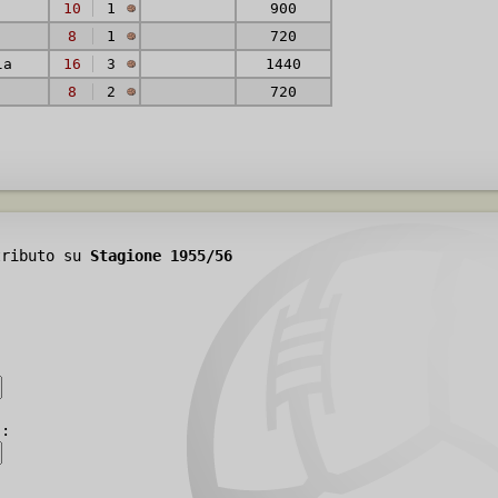
10
1
900
8
1
720
la
16
3
1440
8
2
720
tributo su
Stagione 1955/56
):