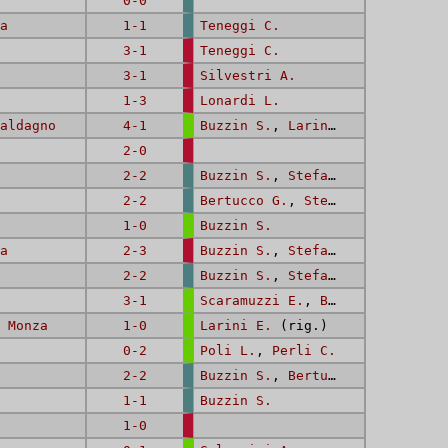
0-0
a
1-1
Teneggi C.
3-1
Teneggi C.
3-1
Silvestri A.
1-3
Lonardi L.
aldagno
4-1
Buzzin S.
,
Larini E.
,
Buzzin S.
2-0
2-2
Buzzin S.
,
Stefanini (I) G.
2-2
Bertucco G.
,
Stefanini (I) G.
1-0
Buzzin S.
a
2-3
Buzzin S.
,
Stefanini (II) F.
2-2
Buzzin S.
,
Stefanini (I) G.
3-1
Scaramuzzi E.
,
Bertucco G.
,
Buz
 Monza
1-0
Larini E.
(rig.)
0-2
Poli L.
,
Perli C.
2-2
Buzzin S.
,
Bertucco G.
1-1
Buzzin S.
1-0