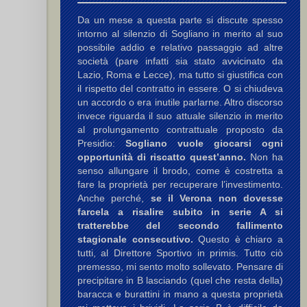
Da un mese a questa parte si discute spesso
intorno al silenzio di Sogliano in merito al suo
possibile addio e relativo passaggio ad altre
società (pare infatti sia stato avvicinato da
Lazio, Roma e Lecce), ma tutto si giustifica con
,
Buzzin S.
il rispetto del contratto in essere. O si chiudeva
un accordo o era inutile parlarne. Altro discorso
invece riguarda il suo attuale silenzio in merito
al prolungamento contrattuale proposto da
Presidio:
Sogliano vuole giocarsi ogni
opportunità di riscatto quest’anno.
Non ha
senso allungare il brodo, come è costretta a
fare la proprietà per recuperare l’investimento.
Anche perché,
se il Verona non dovesse
zin S.
farcela a risalire subito in serie A si
tratterebbe del secondo fallimento
stagionale consecutivo.
Questo è chiaro a
tutti, al Direttore Sportivo in primis. Tutto ciò
premesso, mi sento molto sollevato. Pensare di
precipitare in B lasciando (quel che resta della)
baracca e burattini in mano a questa proprietà