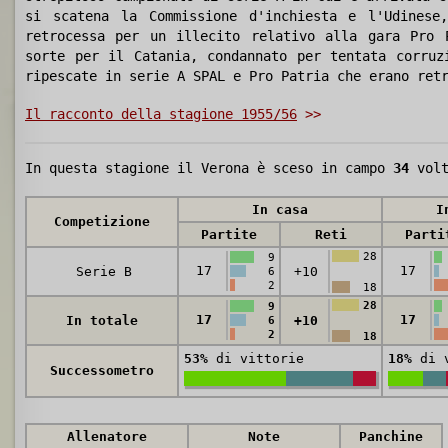
si scatena la Commissione d'inchiesta e l'Udinese
retrocessa per un illecito relativo alla gara Pro 
sorte per il Catania, condannato per tentata corruz
ripescate in serie A SPAL e Pro Patria che erano ret
Il racconto della stagione 1955/56
>>
In questa stagione il Verona è sceso in campo
34
volt
In casa
I
Competizione
Partite
Reti
Parti
28
9
17
17
Serie B
+10
6
2
18
28
9
17
17
In totale
+10
6
2
18
53%
di vittorie
18%
di v
Successometro
Allenatore
Note
Panchine