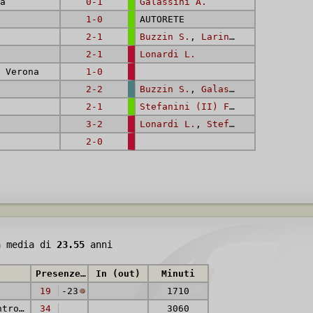
a
0-1
Galassini A.
1-0
AUTORETE
2-1
Buzzin S.
,
Larini E.
(rig.)
2-1
Lonardi L.
 Verona
1-0
2-2
Buzzin S.
,
Galassini A.
2-1
Stefanini (II) F.
,
Stefanini (I
3-2
Lonardi L.
,
Stefanini (II) F.
2-0
à media di
23.55
anni
Presenze (reti)
In (out)
Minuti
19
-23
1710
Terzino / Centromediano
34
3060