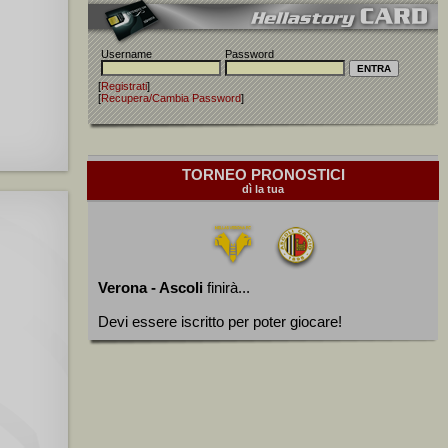
Username
Password
[
Registrati
]
[
Recupera/Cambia Password
]
TORNEO PRONOSTICI
dì la tua
Verona - Ascoli
finirà...
Devi essere iscritto per poter giocare!