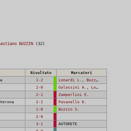
bastiano BUZZIN
(32)
Risultato
Marcatori
a
1-2
Lonardi L.
,
Buzzin S.
2-0
Galassini A.
,
Lonardi L.
2-1
Zamperlini E.
Verona
2-1
Pavanello D.
1-0
Buzzin S.
2-0
3-1
AUTORETE