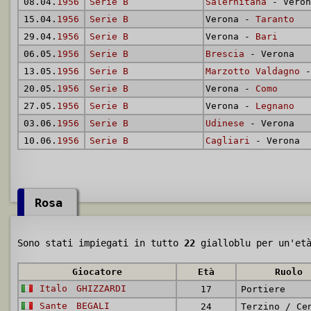
08.04.
1956
Serie B
Salernitana
- Veron
15.04.
1956
Serie B
Verona -
Taranto
29.04.
1956
Serie B
Verona -
Bari
06.05.
1956
Serie B
Brescia
- Verona
13.05.
1956
Serie B
Marzotto Valdagno
-
20.05.
1956
Serie B
Verona -
Como
27.05.
1956
Serie B
Verona -
Legnano
03.06.
1956
Serie B
Udinese
- Verona
10.06.
1956
Serie B
Cagliari
- Verona
Rosa
Sono stati impiegati in tutto
22
gialloblu per un'et
Giocatore
Età
Ruolo
Italo
GHIZZARDI
17
Portiere
Sante
BEGALI
24