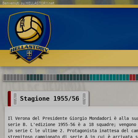
Benvenuti su HELLASTORY.net
Stagione 1955/56
<
>
Il Verona del Presidente Giorgio Mondadori è alla su
serie B. L'edizione 1955-56 è a 18 squadre; vengono
in serie C le ultime 2. Protagonista inattesa del ca
strepitoso campionato di serie A in cui è arrivata s