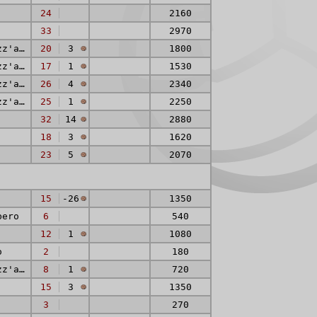
24
2160
33
2970
Mediano / Mezz'ala
20
3
1800
Mediano / Mezz'ala
17
1
1530
Mediano / Mezz'ala
26
4
2340
Mediano / Mezz'ala
25
1
2250
32
14
2880
18
3
1620
23
5
2070
15
-26
1350
bero
6
540
12
1
1080
o
2
180
Mediano / Mezz'ala
8
1
720
15
3
1350
3
270