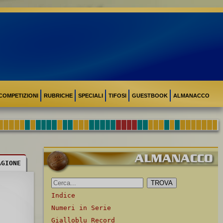
COMPETIZIONI
RUBRICHE
SPECIALI
TIFOSI
GUESTBOOK
ALMANACCO
AGIONE
Indice
Numeri in Serie
Gialloblu Record