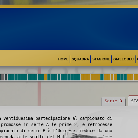
HOME
SQUADRA
STAGIONE
GIALLOBLU
Serie B
ST
a ventiduesima partecipazione al campionato di
 promosse in serie A le prime 2, e retrocesse
mpionato di serie B è l'Udinese, reduce da uno
econda alle spalle del Milan. A fine stagione