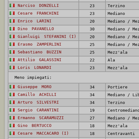
Narciso
DONZELLI
23
Terzino
Cesare
FRANCHINI
23
Mediano
Enrico
LARINI
20
Dino
PAVANELLO
30
Gianluigi
STEFANINI (I)
20
Erasmo
ZAMPERLINI
25
Sebastiano
BUZZIN
25
Mezz'ala
Attilio
GALASSINI
22
Ala
Loris
LONARDI
23
Mezz'ala
Meno impiegati:
Giuseppe
MORO
34
Portiere
Camillo
ACHILLI
34
Mediano / Li
Arturo
SILVESTRI
34
Terzino
Sergio
CARANTINI
19
Centromedian
Ermanno
SCARAMUZZI
27
Gino
BERTUCCO
18
Mezz'ala
Cesare
MACCACARO (I)
18
Centravanti