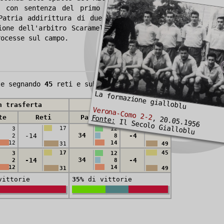
, con sentenza del primo agosto 1955, viene
Patria addirittura di due anni prima. Stessa
ione dell'arbitro Scaramella di Roma. Vengono
rocesse sul campo.
e segnando
45
reti e subendone
49
La formazione gialloblu
n trasferta
In totale
Verona-Como 2-2
Fonte:
te
Reti
Partite
Reti
, 20.05.1956
Il Secolo Gialloblu
17
45
3
12
34
-14
-4
2
8
12
14
31
49
17
45
3
12
34
-14
-4
2
8
12
14
31
49
ittorie
35%
di vittorie