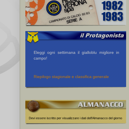
Eleggi ogni settimana il gialloblu migliore in
campo!
Riepilogo stagionale e classifica generale
Devi essere iscritto per visualizzare i dati dell'Almanacco del giorno