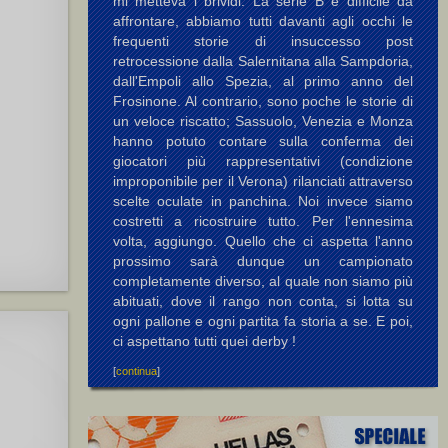
mi metteva i brividi. La serie B è difficile da
affrontare, abbiamo tutti davanti agli occhi le
frequenti storie di insuccesso post
retrocessione dalla Salernitana alla Sampdoria,
dall'Empoli allo Spezia, al primo anno del
Frosinone. Al contrario, sono poche le storie di
un veloce riscatto; Sassuolo, Venezia e Monza
hanno potuto contare sulla conferma dei
) G.
giocatori più rappresentativi (condizione
improponibile per il Verona) rilanciati attraverso
scelte oculate in panchina. Noi invece siamo
costretti a ricostruire tutto. Per l'ennesima
volta, aggiungo. Quello che ci aspetta l'anno
prossimo sarà dunque un campionato
completamente diverso, al quale non siamo più
abituati, dove il rango non conta, si lotta su
ogni pallone e ogni partita fa storia a se. E poi,
ci aspettano tutti quei derby !
[
continua
]