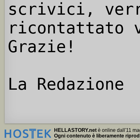
scrivici, ver
ricontattato 
Grazie!
La Redazione
HELLASTORY.net
è online dall'11 ma
Ogni contenuto è liberamente riprod