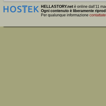
HELLASTORY.net
è online dall'11 ma
Ogni contenuto è liberamente riprod
Per qualunque informazione
contattate