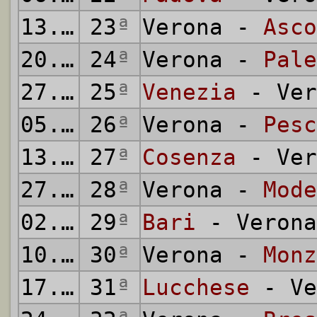
13.02.1994
23
ª
Verona -
Asco
20.02.1994
24
ª
Verona -
Pale
27.02.1994
25
ª
Venezia
- Ver
05.03.1994
26
ª
Verona -
Pesc
13.03.1994
27
ª
Cosenza
- Ver
27.03.1994
28
ª
Verona -
Mode
02.04.1994
29
ª
Bari
- Verona
10.04.1994
30
ª
Verona -
Monz
17.04.1994
31
ª
Lucchese
- Ve