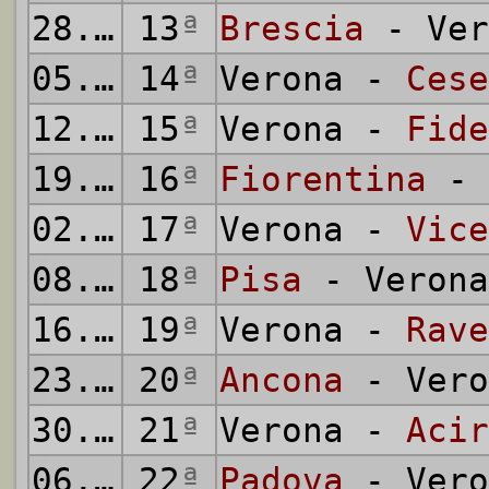
28.11.1993
13
ª
Brescia
- Ver
05.12.1993
14
ª
Verona -
Cese
12.12.1993
15
ª
Verona -
Fide
19.12.1993
16
ª
Fiorentina
- 
02.01.1994
17
ª
Verona -
Vice
08.01.1994
18
ª
Pisa
- Verona
16.01.1994
19
ª
Verona -
Rave
23.01.1994
20
ª
Ancona
- Vero
30.01.1994
21
ª
Verona -
Acir
06.02.1994
22
ª
Padova
- Vero