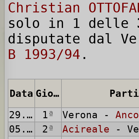
Christian OTTOFA
solo in 1 delle
disputate dal V
B 1993/94
.
Data
Giornata
Parti
29.08.1993
1
ª
Verona -
Anco
05.09.1993
2
ª
Acireale
- Ve