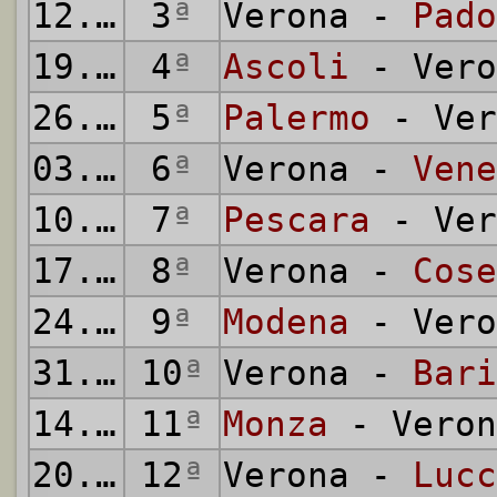
12.09.1993
3
ª
Verona -
Pado
19.09.1993
4
ª
Ascoli
- Vero
26.09.1993
5
ª
Palermo
- Ver
03.10.1993
6
ª
Verona -
Vene
10.10.1993
7
ª
Pescara
- Ver
17.10.1993
8
ª
Verona -
Cose
24.10.1993
9
ª
Modena
- Vero
31.10.1993
10
ª
Verona -
Bari
14.11.1993
11
ª
Monza
- Veron
20.11.1993
12
ª
Verona -
Lucc