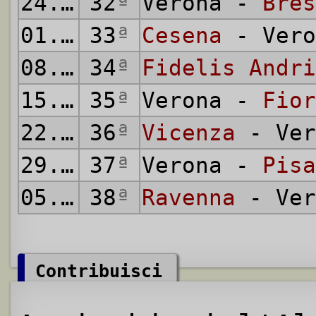
24.04.1994
32
ª
Verona -
Bres
01.05.1994
33
ª
Cesena
- Vero
08.05.1994
34
ª
Fidelis Andri
15.05.1994
35
ª
Verona -
Fior
22.05.1994
36
ª
Vicenza
- Ver
29.05.1994
37
ª
Verona -
Pisa
05.06.1994
38
ª
Ravenna
- Ver
Contribuisci