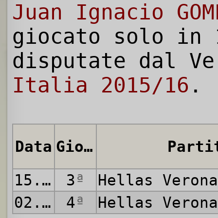
Juan Ignacio GOM
giocato solo in
disputate dal V
Italia 2015/16
.
Data
Giornata
Parti
15.08.2015
3
ª
Hellas Veron
02.12.2015
4
ª
Hellas Veron