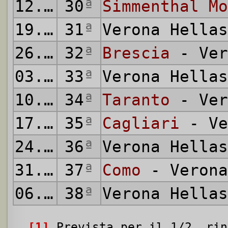
12.04.1959
30
ª
Simmenthal Mo
19.04.1959
31
ª
Verona Hella
26.04.1959
32
ª
Brescia
- Ver
03.05.1959
33
ª
Verona Hella
10.05.1959
34
ª
Taranto
- Ver
17.05.1959
35
ª
Cagliari
- Ve
24.05.1959
36
ª
Verona Hella
31.05.1959
37
ª
Como
- Verona
06.06.1959
38
ª
Verona Hella
[1]
Prevista per il 1/2, rin