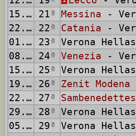
12.02.1959
19
ª
Lecco
- Vero
15.02.1959
21
ª
Messina
- Ver
22.02.1959
22
ª
Catania
- Ver
01.03.1959
23
ª
Verona Hella
08.03.1959
24
ª
Venezia
- Ver
15.03.1959
25
ª
Verona Hella
19.03.1959
26
ª
Zenit Modena
22.03.1959
27
ª
Sambenedettes
29.03.1959
28
ª
Verona Hella
05.04.1959
29
ª
Verona Hella