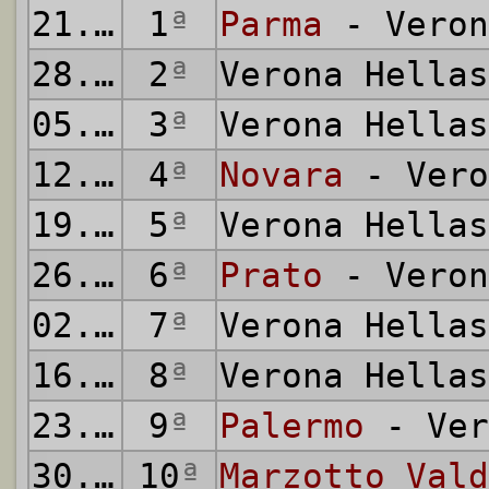
21.09.1958
1
ª
Parma
- Veron
28.09.1958
2
ª
Verona Hella
05.10.1958
3
ª
Verona Hella
12.10.1958
4
ª
Novara
- Vero
19.10.1958
5
ª
Verona Hella
26.10.1958
6
ª
Prato
- Veron
02.11.1958
7
ª
Verona Hella
16.11.1958
8
ª
Verona Hella
23.11.1958
9
ª
Palermo
- Ver
30.11.1958
10
ª
Marzotto Vald