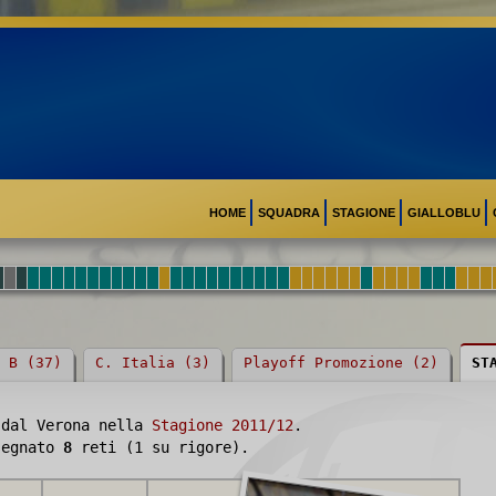
HOME
SQUADRA
STAGIONE
GIALLOBLU
 B (37)
C. Italia (3)
Playoff Promozione (2)
ST
 dal Verona nella
Stagione 2011/12
.
 segnato
8
reti (1 su rigore).
FERRARI