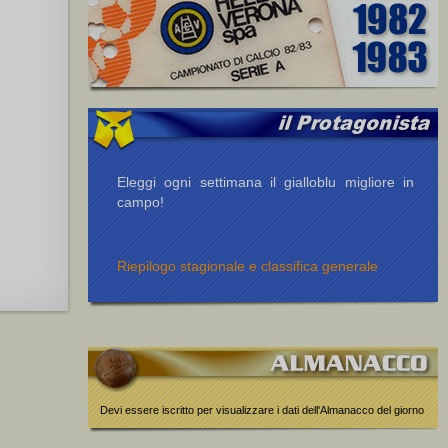
Eleggi ogni settimana il gialloblu migliore in
campo!
Riepilogo stagionale e classifica generale
Devi essere iscritto per visualizzare i dati dell'Almanacco del giorno