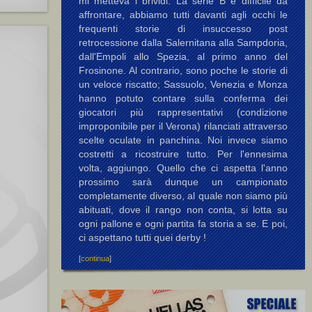
mi metteva i brividi. La serie B è difficile da
affrontare, abbiamo tutti davanti agli occhi le
frequenti storie di insuccesso post
retrocessione dalla Salernitana alla Sampdoria,
dall'Empoli allo Spezia, al primo anno del
Frosinone. Al contrario, sono poche le storie di
un veloce riscatto; Sassuolo, Venezia e Monza
hanno potuto contare sulla conferma dei
giocatori più rappresentativi (condizione
improponibile per il Verona) rilanciati attraverso
scelte oculate in panchina. Noi invece siamo
costretti a ricostruire tutto. Per l'ennesima
volta, aggiungo. Quello che ci aspetta l'anno
prossimo sarà dunque un campionato
completamente diverso, al quale non siamo più
abituati, dove il rango non conta, si lotta su
ogni pallone e ogni partita fa storia a se. E poi,
ci aspettano tutti quei derby !
[
continua
]