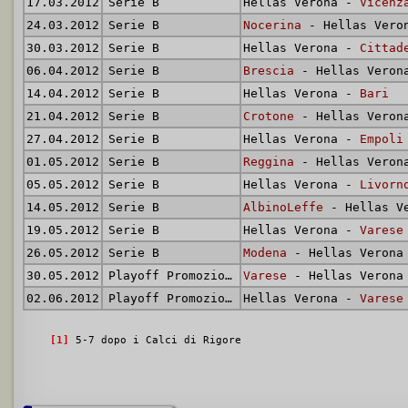
17.03.2012
Serie B
Hellas Verona -
Vicenz
24.03.2012
Serie B
Nocerina
- Hellas Vero
30.03.2012
Serie B
Hellas Verona -
Cittad
06.04.2012
Serie B
Brescia
- Hellas Veron
14.04.2012
Serie B
Hellas Verona -
Bari
21.04.2012
Serie B
Crotone
- Hellas Veron
27.04.2012
Serie B
Hellas Verona -
Empoli
01.05.2012
Serie B
Reggina
- Hellas Veron
05.05.2012
Serie B
Hellas Verona -
Livorn
14.05.2012
Serie B
AlbinoLeffe
- Hellas V
19.05.2012
Serie B
Hellas Verona -
Varese
26.05.2012
Serie B
Modena
- Hellas Verona
30.05.2012
Playoff Promozione
Varese
- Hellas Verona
02.06.2012
Playoff Promozione
Hellas Verona -
Varese
[1]
5-7 dopo i Calci di Rigore