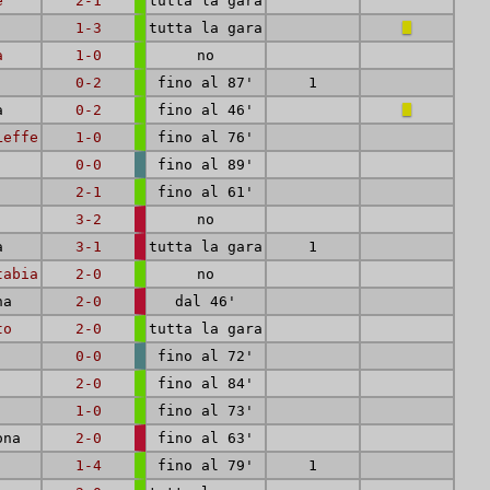
e
2-1
tutta la gara
1-3
tutta la gara
a
1-0
no
0-2
fino al 87'
1
a
0-2
fino al 46'
Leffe
1-0
fino al 76'
0-0
fino al 89'
2-1
fino al 61'
3-2
no
a
3-1
tutta la gara
1
tabia
2-0
no
na
2-0
dal 46'
to
2-0
tutta la gara
0-0
fino al 72'
2-0
fino al 84'
1-0
fino al 73'
ona
2-0
fino al 63'
1-4
fino al 79'
1