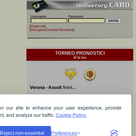
Username
Password
[
Registrati
]
[
Recupera/Cambia Password
]
TORNEO PRONOSTICI
dì la tua
Verona - Ascoli
finirà...
Devi essere iscritto per poter giocare!
 our site to enhance your user experience, provide
t, and analyze our traffic.
Cookie Policy.
Reject non-essential
Preferences