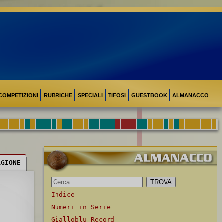
COMPETIZIONI
RUBRICHE
SPECIALI
TIFOSI
GUESTBOOK
ALMANACCO
AGIONE
Indice
Numeri in Serie
Gialloblu Record