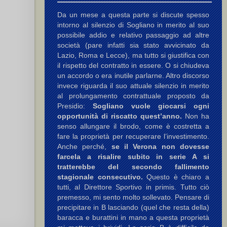
Da un mese a questa parte si discute spesso
intorno al silenzio di Sogliano in merito al suo
possibile addio e relativo passaggio ad altre
società (pare infatti sia stato avvicinato da
Lazio, Roma e Lecce), ma tutto si giustifica con
il rispetto del contratto in essere. O si chiudeva
un accordo o era inutile parlarne. Altro discorso
invece riguarda il suo attuale silenzio in merito
al prolungamento contrattuale proposto da
Presidio:
Sogliano vuole giocarsi ogni
opportunità di riscatto quest’anno.
Non ha
senso allungare il brodo, come è costretta a
fare la proprietà per recuperare l’investimento.
Anche perché,
se il Verona non dovesse
farcela a risalire subito in serie A si
tratterebbe del secondo fallimento
stagionale consecutivo.
Questo è chiaro a
tutti, al Direttore Sportivo in primis. Tutto ciò
premesso, mi sento molto sollevato. Pensare di
precipitare in B lasciando (quel che resta della)
baracca e burattini in mano a questa proprietà