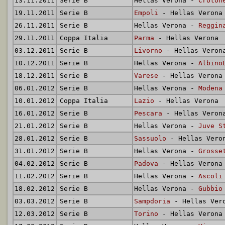
13.11.2011
Serie B
Hellas Verona -
Croton
19.11.2011
Serie B
Empoli
- Hellas Verona
26.11.2011
Serie B
Hellas Verona -
Reggin
29.11.2011
Coppa Italia
Parma
- Hellas Verona
03.12.2011
Serie B
Livorno
- Hellas Veron
10.12.2011
Serie B
Hellas Verona -
Albino
18.12.2011
Serie B
Varese
- Hellas Verona
06.01.2012
Serie B
Hellas Verona -
Modena
10.01.2012
Coppa Italia
Lazio
- Hellas Verona
16.01.2012
Serie B
Pescara
- Hellas Veron
21.01.2012
Serie B
Hellas Verona -
Juve S
28.01.2012
Serie B
Sassuolo
- Hellas Vero
31.01.2012
Serie B
Hellas Verona -
Grosse
04.02.2012
Serie B
Padova
- Hellas Verona
11.02.2012
Serie B
Hellas Verona -
Ascoli
18.02.2012
Serie B
Hellas Verona -
Gubbio
03.03.2012
Serie B
Sampdoria
- Hellas Ver
12.03.2012
Serie B
Torino
- Hellas Verona