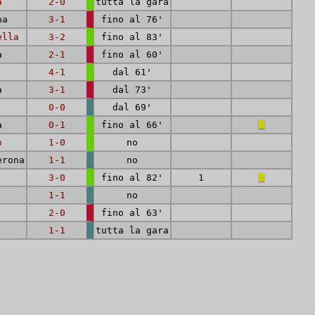
a
2-0
tutta la gara
na
3-1
fino al 76'
ella
3-2
fino al 83'
a
2-1
fino al 60'
4-1
dal 61'
a
3-1
dal 73'
0-0
dal 69'
a
0-1
fino al 66'
o
1-0
no
erona
1-1
no
3-0
fino al 82'
1
1-1
no
2-0
fino al 63'
1-1
tutta la gara