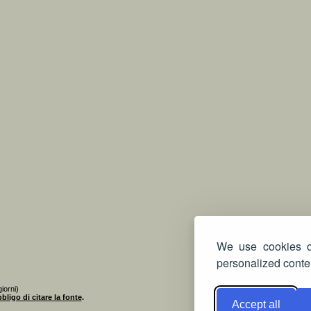
We use cookies on
personalized conten
iorni)
bligo di citare la fonte
.
Accept all