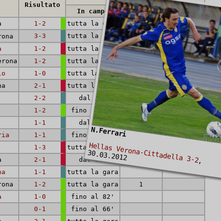
Risultato
In campo
Reti (rig.)
Cartellini
a
1-2
tutta la gara
3-3
tutta la gara
1
rona
a
1-2
tutta la gara
erona
1-2
tutta la gara
1
lo
1-0
tutta la gara
1 (1)
na
2-1
tutta la gara
2-2
dal 65'
1-2
fino al 73'
1-1
dal 62'
N.Ferrari
ria
1-1
fino al 91'
Hellas Verona-Cittadella 3-2
1-3
tutta la gara
30.03.2012
a
2-1
dal 55'
,
na
1-1
tutta la gara
rona
1-2
tutta la gara
1
a
1-0
fino al 82'
0-1
fino al 66'