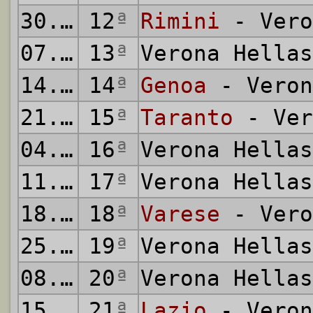
30.11.1980
12
ª
Rimini
- Vero
07.12.1980
13
ª
Verona Hella
14.12.1980
14
ª
Genoa
- Veron
21.12.1980
15
ª
Taranto
- Ver
04.01.1981
16
ª
Verona Hella
11.01.1981
17
ª
Verona Hella
18.01.1981
18
ª
Varese
- Vero
25.01.1981
19
ª
Verona Hella
08.02.1981
20
ª
Verona Hella
15.02.1981
21
ª
Lazio
- Veron