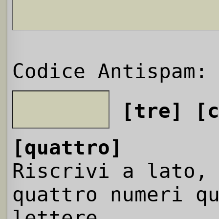
Codice Antispam:
[tre]
[
[quattro]
Riscrivi a lato,
quattro numeri q
lettere