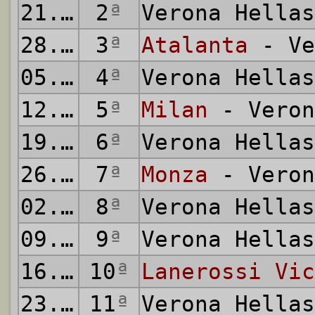
21.09.1980
2
ª
Verona Hella
28.09.1980
3
ª
Atalanta
- Ve
05.10.1980
4
ª
Verona Hella
12.10.1980
5
ª
Milan
- Veron
19.10.1980
6
ª
Verona Hella
26.10.1980
7
ª
Monza
- Veron
02.11.1980
8
ª
Verona Hella
09.11.1980
9
ª
Verona Hella
16.11.1980
10
ª
Lanerossi Vic
23.11.1980
11
ª
Verona Hella