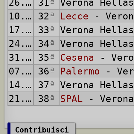
26.04.1981
31
ª
Verona Hella
10.05.1981
32
ª
Lecce
- Veron
17.05.1981
33
ª
Verona Hella
24.05.1981
34
ª
Verona Hella
31.05.1981
35
ª
Cesena
- Vero
07.06.1981
36
ª
Palermo
- Ver
14.06.1981
37
ª
Verona Hella
21.06.1981
38
ª
SPAL
- Verona
Contribuisci