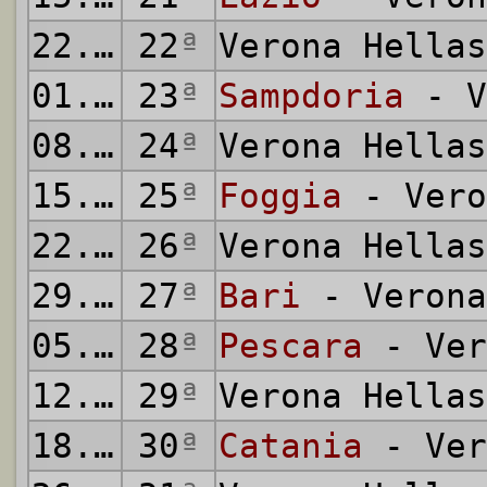
22.02.1981
22
ª
Verona Hella
01.03.1981
23
ª
Sampdoria
- V
08.03.1981
24
ª
Verona Hella
15.03.1981
25
ª
Foggia
- Vero
22.03.1981
26
ª
Verona Hella
29.03.1981
27
ª
Bari
- Verona
05.04.1981
28
ª
Pescara
- Ver
12.04.1981
29
ª
Verona Hella
18.04.1981
30
ª
Catania
- Ver