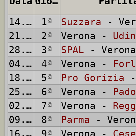
Data
Giornata
Partit
14.10.1945
1
ª
Suzzara
- Ver
21.10.1945
2
ª
Verona -
Udin
28.10.1945
3
ª
SPAL
- Verona
04.11.1945
4
ª
Verona -
Forl
18.11.1945
5
ª
Pro Gorizia
-
25.11.1945
6
ª
Verona -
Pado
02.12.1945
7
ª
Verona -
Regg
09.12.1945
8
ª
Parma
- Veron
16.12.1945
9
ª
Verona -
Cese