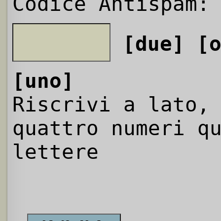
Codice Antispam:
[due]
[
[uno]
Riscrivi a lato,
quattro numeri q
lettere