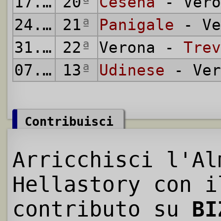
17.03.1946
20
ª
Cesena
- Vero
24.03.1946
21
ª
Panigale
- Ve
31.03.1946
22
ª
Verona -
Trev
07.04.1946
13
ª
Udinese
- Ver
Contribuisci
Arricchisci l'Al
Hellastory con i
contributo su
BI