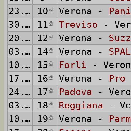
23.12.1945
10
ª
Verona -
Pani
30.12.1945
11
ª
Treviso
- Ver
20.01.1946
12
ª
Verona -
Suzz
03.02.1946
14
ª
Verona -
SPAL
10.02.1946
15
ª
Forlì
- Veron
17.02.1946
16
ª
Verona -
Pro 
24.02.1946
17
ª
Padova
- Vero
03.03.1946
18
ª
Reggiana
- Ve
10.03.1946
19
ª
Verona -
Parm