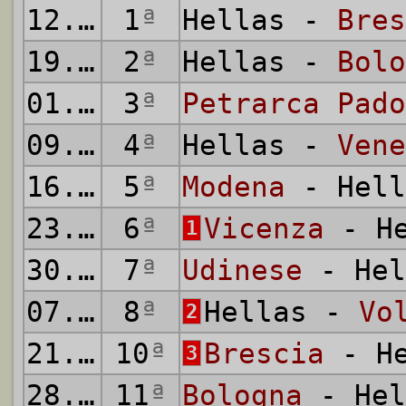
12.10.1913
1
ª
Hellas -
Bres
19.10.1913
2
ª
Hellas -
Bolo
01.11.1913
3
ª
Petrarca Pado
09.11.1913
4
ª
Hellas -
Vene
16.11.1913
5
ª
Modena
- Hell
23.11.1913
6
ª
Vicenza
- He
1
30.11.1913
7
ª
Udinese
- Hel
07.12.1913
8
ª
Hellas -
Vo
2
21.12.1913
10
ª
Brescia
- He
3
28.12.1913
11
ª
Bologna
- Hel