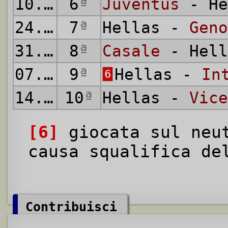
10.05.1914
6
ª
Juventus
- He
24.05.1914
7
ª
Hellas -
Geno
31.05.1914
8
ª
Casale
- Hell
07.06.1914
9
ª
Hellas -
In
6
14.06.1914
10
ª
Hellas -
Vice
[6]
giocata sul neut
causa squalifica de
Contribuisci