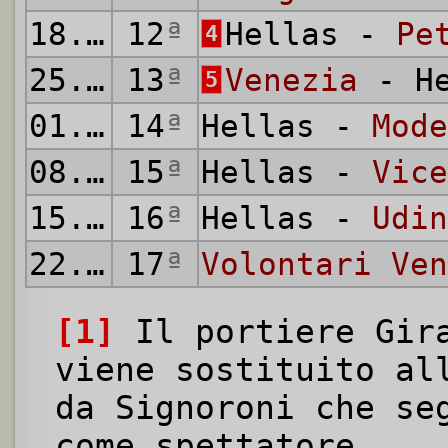
18.01.1914
12
ª
Hellas -
Pe
4
25.01.1914
13
ª
Venezia
- He
5
01.02.1914
14
ª
Hellas -
Mode
08.02.1914
15
ª
Hellas -
Vice
15.02.1914
16
ª
Hellas -
Udin
22.02.1914
17
ª
Volontari Ven
[1]
Il portiere Gira
viene sostituito al
da Signoroni che se
come spettatore.