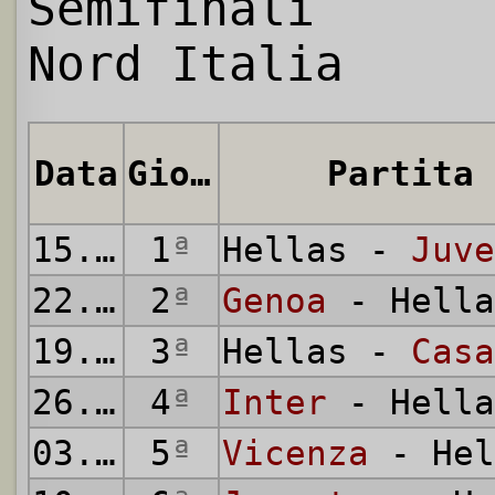
Semifinali
Nord Italia
Data
Giornata
Partita
15.03.1914
1
ª
Hellas -
Juve
22.03.1914
2
ª
Genoa
- Hella
19.04.1914
3
ª
Hellas -
Casa
26.04.1914
4
ª
Inter
- Hella
03.05.1914
5
ª
Vicenza
- Hel