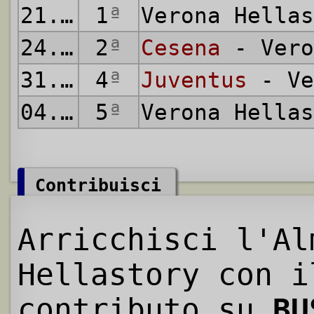
21.08.1977
1
ª
Verona Hella
24.08.1977
2
ª
Cesena
- Vero
31.08.1977
4
ª
Juventus
- Ve
04.09.1977
5
ª
Verona Hella
Contribuisci
Arricchisci l'Al
Hellastory con i
contributo su
BU