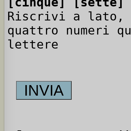
[cinque]
[sette]
Riscrivi a lato,
quattro numeri q
lettere