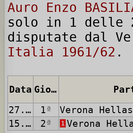
Auro Enzo BASILI
solo in 1 delle
disputate dal V
Italia 1961/62
.
Data
Giornata
Par
27.08.1961
1
ª
Verona Hella
15.10.1961
2
ª
Verona Hell
1