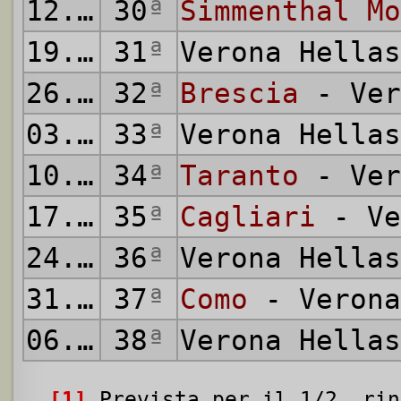
12.04.1959
30
ª
Simmenthal Mo
19.04.1959
31
ª
Verona Hella
26.04.1959
32
ª
Brescia
- Ver
03.05.1959
33
ª
Verona Hella
10.05.1959
34
ª
Taranto
- Ver
17.05.1959
35
ª
Cagliari
- Ve
24.05.1959
36
ª
Verona Hella
31.05.1959
37
ª
Como
- Verona
06.06.1959
38
ª
Verona Hella
[1]
Prevista per il 1/2, rin