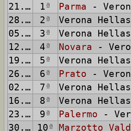
21.09.1958
1
ª
Parma
- Veron
28.09.1958
2
ª
Verona Hella
05.10.1958
3
ª
Verona Hella
12.10.1958
4
ª
Novara
- Vero
19.10.1958
5
ª
Verona Hella
26.10.1958
6
ª
Prato
- Veron
02.11.1958
7
ª
Verona Hella
16.11.1958
8
ª
Verona Hella
23.11.1958
9
ª
Palermo
- Ver
30.11.1958
10
ª
Marzotto Vald