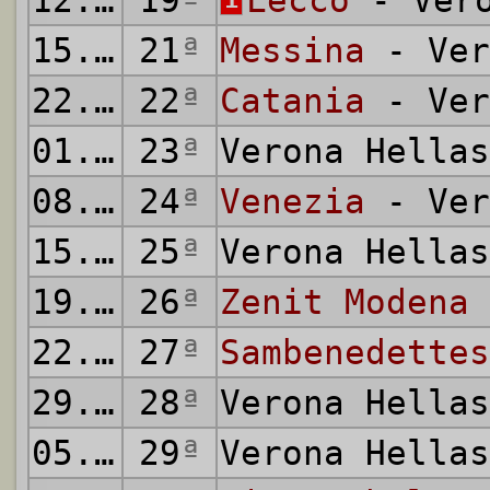
12.02.1959
19
ª
Lecco
- Vero
15.02.1959
21
ª
Messina
- Ver
22.02.1959
22
ª
Catania
- Ver
01.03.1959
23
ª
Verona Hella
08.03.1959
24
ª
Venezia
- Ver
15.03.1959
25
ª
Verona Hella
19.03.1959
26
ª
Zenit Modena
22.03.1959
27
ª
Sambenedettes
29.03.1959
28
ª
Verona Hella
05.04.1959
29
ª
Verona Hella