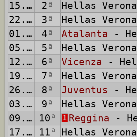
15.10.2000
2
ª
Hellas Veron
22.10.2000
3
ª
Hellas Veron
01.11.2000
4
ª
Atalanta
- He
05.11.2000
5
ª
Hellas Veron
12.11.2000
6
ª
Vicenza
- Hel
19.11.2000
7
ª
Hellas Veron
26.11.2000
8
ª
Juventus
- He
03.12.2000
9
ª
Hellas Veron
09.12.2000
10
ª
Reggina
- He
1
17.12.2000
11
ª
Hellas Veron