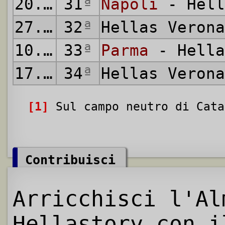
20.05.2001
31
ª
Napoli
- Hell
27.05.2001
32
ª
Hellas Veron
10.06.2001
33
ª
Parma
- Hella
17.06.2001
34
ª
Hellas Veron
[1]
Sul campo neutro di Cata
Contribuisci
Arricchisci l'Al
Hellastory con i