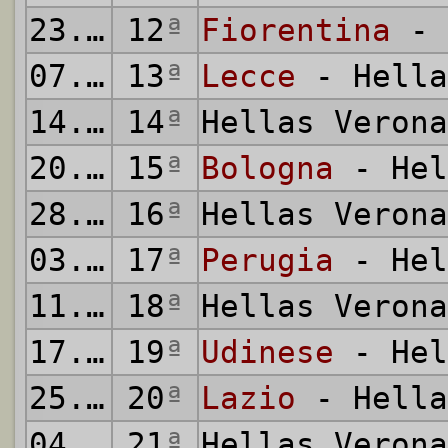
23.12.2000
12
ª
Fiorentina
- 
07.01.2001
13
ª
Lecce
- Hella
14.01.2001
14
ª
Hellas Veron
20.01.2001
15
ª
Bologna
- Hel
28.01.2001
16
ª
Hellas Veron
03.02.2001
17
ª
Perugia
- Hel
11.02.2001
18
ª
Hellas Veron
17.02.2001
19
ª
Udinese
- Hel
25.02.2001
20
ª
Lazio
- Hella
04.03.2001
21
ª
Hellas Veron