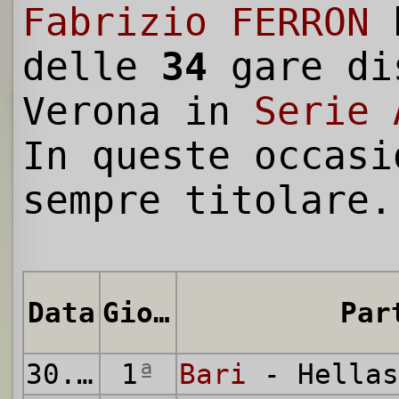
Fabrizio FERRON
h
delle
34
gare di
Verona in
Serie 
In queste occasi
sempre titolare.
Data
Giornata
Par
30.09.2000
1
ª
Bari
- Hellas