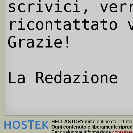
scrivici, ver
ricontattato 
Grazie!
La Redazione
HELLASTORY.net
è online dall'11 ma
Ogni contenuto è liberamente riprod
Per qualunque informazione
contattate