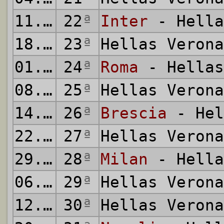
11.03.2001
22
ª
Inter
- Hella
18.03.2001
23
ª
Hellas Veron
01.04.2001
24
ª
Roma
- Hellas
08.04.2001
25
ª
Hellas Veron
14.04.2001
26
ª
Brescia
- Hel
22.04.2001
27
ª
Hellas Veron
29.04.2001
28
ª
Milan
- Hella
06.05.2001
29
ª
Hellas Veron
12.05.2001
30
ª
Hellas Veron