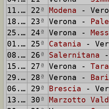
11.03.1956
22
ª
Modena
- Vero
18.03.1956
23
ª
Verona -
Pale
25.03.1956
24
ª
Verona -
Mess
01.04.1956
25
ª
Catania
- Ver
08.04.1956
26
ª
Salernitana
-
15.04.1956
27
ª
Verona -
Tara
29.04.1956
28
ª
Verona -
Bari
06.05.1956
29
ª
Brescia
- Ver
13.05.1956
30
ª
Marzotto Vald