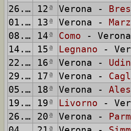
26.12.1955
12
ª
Verona -
Bres
01.01.1956
13
ª
Verona -
Marz
08.01.1956
14
ª
Como
- Verona
14.01.1956
15
ª
Legnano
- Ver
22.01.1956
16
ª
Verona -
Udin
29.01.1956
17
ª
Verona -
Cagl
05.02.1956
18
ª
Verona -
Ales
19.02.1956
19
ª
Livorno
- Ver
26.02.1956
20
ª
Verona -
Parm
04.03.1956
21
ª
Verona -
Simm