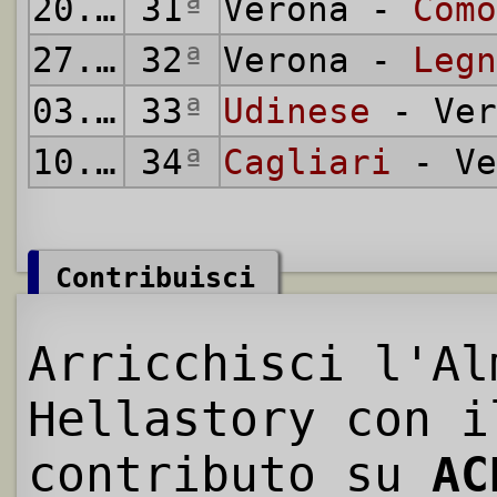
20.05.1956
31
ª
Verona -
Como
27.05.1956
32
ª
Verona -
Legn
03.06.1956
33
ª
Udinese
- Ver
10.06.1956
34
ª
Cagliari
- Ve
Contribuisci
Arricchisci l'Al
Hellastory con i
contributo su
AC