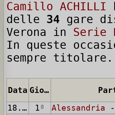
Camillo ACHILLI
h
delle
34
gare di
Verona in
Serie 
In queste occasi
sempre titolare.
Data
Giornata
Par
18.09.1955
1
ª
Alessandria
-