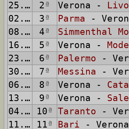
25.09.1955
2
ª
Verona -
Livo
02.10.1955
3
ª
Parma
- Veron
08.10.1955
4
ª
Simmenthal Mo
16.10.1955
5
ª
Verona -
Mode
23.10.1955
6
ª
Palermo
- Ver
30.10.1955
7
ª
Messina
- Ver
06.11.1955
8
ª
Verona -
Cata
13.11.1955
9
ª
Verona -
Sale
04.12.1955
10
ª
Taranto
- Ver
11.12.1955
11
ª
Bari
- Verona