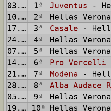
03.10.1926
1
ª
Juventus
- He
10.10.1926
2
ª
Hellas Veron
17.10.1926
3
ª
Casale
- Hell
24.10.1926
4
ª
Hellas Veron
07.11.1926
5
ª
Hellas Veron
14.11.1926
6
ª
Pro Vercelli
21.11.1926
7
ª
Modena
- Hell
28.11.1926
8
ª
Alba Audace R
05.12.1926
9
ª
Hellas Veron
19.12.1926
10
ª
Hellas Veron