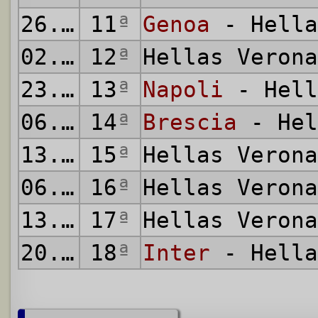
26.12.1926
11
ª
Genoa
- Hella
02.01.1927
12
ª
Hellas Veron
23.01.1927
13
ª
Napoli
- Hell
06.02.1927
14
ª
Brescia
- Hel
13.02.1927
15
ª
Hellas Veron
06.03.1927
16
ª
Hellas Veron
13.03.1927
17
ª
Hellas Veron
20.03.1927
18
ª
Inter
- Hella