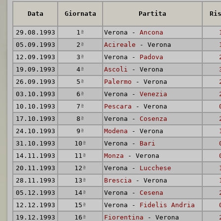
Data
Giornata
Partita
Ri
29.08.1993
1
ª
Verona -
Ancona
05.09.1993
2
ª
Acireale
- Verona
12.09.1993
3
ª
Verona -
Padova
19.09.1993
4
ª
Ascoli
- Verona
26.09.1993
5
ª
Palermo
- Verona
03.10.1993
6
ª
Verona -
Venezia
10.10.1993
7
ª
Pescara
- Verona
17.10.1993
8
ª
Verona -
Cosenza
24.10.1993
9
ª
Modena
- Verona
31.10.1993
10
ª
Verona -
Bari
14.11.1993
11
ª
Monza
- Verona
20.11.1993
12
ª
Verona -
Lucchese
28.11.1993
13
ª
Brescia
- Verona
05.12.1993
14
ª
Verona -
Cesena
12.12.1993
15
ª
Verona -
Fidelis Andria
19.12.1993
16
ª
Fiorentina
- Verona