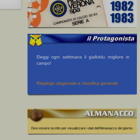
Eleggi ogni settimana il gialloblu migliore in
campo!
Riepilogo stagionale e classifica generale
Devi essere iscritto per visualizzare i dati dell'Almanacco del giorno