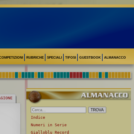
COMPETIZIONI
RUBRICHE
SPECIALI
TIFOSI
GUESTBOOK
ALMANACCO
AGIONE
Indice
Numeri in Serie
Gialloblu Record