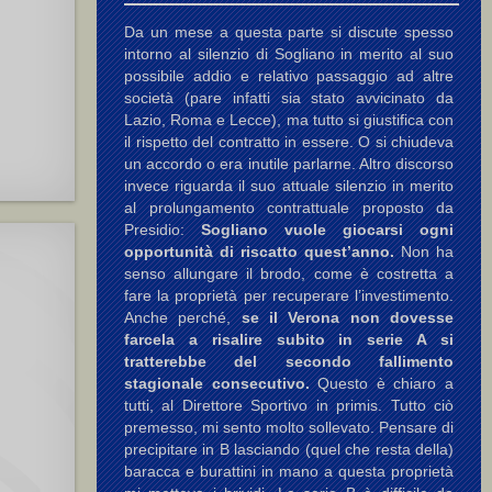
Da un mese a questa parte si discute spesso
intorno al silenzio di Sogliano in merito al suo
possibile addio e relativo passaggio ad altre
società (pare infatti sia stato avvicinato da
Lazio, Roma e Lecce), ma tutto si giustifica con
il rispetto del contratto in essere. O si chiudeva
un accordo o era inutile parlarne. Altro discorso
invece riguarda il suo attuale silenzio in merito
al prolungamento contrattuale proposto da
Presidio:
Sogliano vuole giocarsi ogni
opportunità di riscatto quest’anno.
Non ha
senso allungare il brodo, come è costretta a
fare la proprietà per recuperare l’investimento.
Anche perché,
se il Verona non dovesse
farcela a risalire subito in serie A si
tratterebbe del secondo fallimento
stagionale consecutivo.
Questo è chiaro a
tutti, al Direttore Sportivo in primis. Tutto ciò
premesso, mi sento molto sollevato. Pensare di
precipitare in B lasciando (quel che resta della)
baracca e burattini in mano a questa proprietà