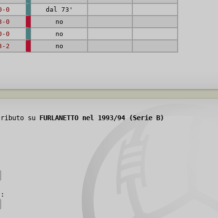
0-0
dal 73'
3-0
no
0-0
no
3-2
no
tributo su
FURLANETTO nel 1993/94 (Serie B)
):