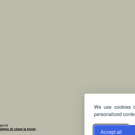
We use cookies on
personalized conten
iorni)
bligo di citare la fonte
.
Accept all