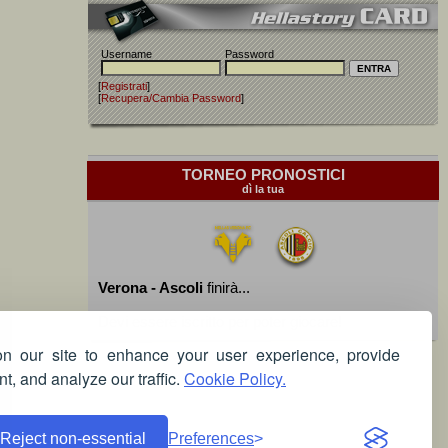
Username
Password
[
Registrati
]
[
Recupera/Cambia Password
]
TORNEO PRONOSTICI
dì la tua
Verona - Ascoli
finirà...
Devi essere iscritto per poter giocare!
 our site to enhance your user experience, provide
t, and analyze our traffic.
Cookie Policy.
Reject non-essential
Preferences