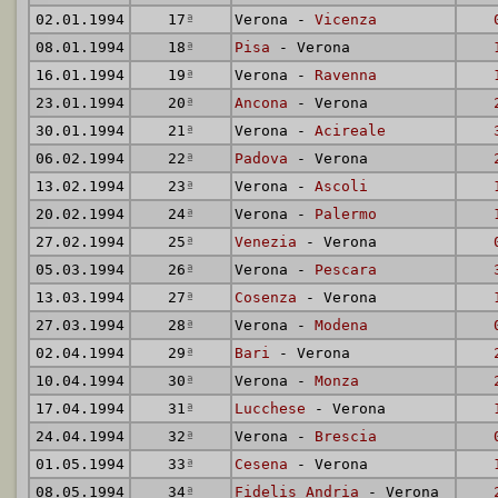
02.01.1994
17
ª
Verona -
Vicenza
08.01.1994
18
ª
Pisa
- Verona
16.01.1994
19
ª
Verona -
Ravenna
23.01.1994
20
ª
Ancona
- Verona
30.01.1994
21
ª
Verona -
Acireale
06.02.1994
22
ª
Padova
- Verona
13.02.1994
23
ª
Verona -
Ascoli
20.02.1994
24
ª
Verona -
Palermo
27.02.1994
25
ª
Venezia
- Verona
05.03.1994
26
ª
Verona -
Pescara
13.03.1994
27
ª
Cosenza
- Verona
27.03.1994
28
ª
Verona -
Modena
02.04.1994
29
ª
Bari
- Verona
10.04.1994
30
ª
Verona -
Monza
17.04.1994
31
ª
Lucchese
- Verona
24.04.1994
32
ª
Verona -
Brescia
01.05.1994
33
ª
Cesena
- Verona
08.05.1994
34
ª
Fidelis Andria
- Verona