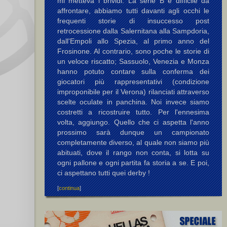
mi metteva i brividi. La serie B è difficile da
affrontare, abbiamo tutti davanti agli occhi le
frequenti storie di insuccesso post
retrocessione dalla Salernitana alla Sampdoria,
dall'Empoli allo Spezia, al primo anno del
Frosinone. Al contrario, sono poche le storie di
un veloce riscatto; Sassuolo, Venezia e Monza
hanno potuto contare sulla conferma dei
giocatori più rappresentativi (condizione
improponibile per il Verona) rilanciati attraverso
scelte oculate in panchina. Noi invece siamo
costretti a ricostruire tutto. Per l'ennesima
volta, aggiungo. Quello che ci aspetta l'anno
prossimo sarà dunque un campionato
completamente diverso, al quale non siamo più
abituati, dove il rango non conta, si lotta su
ogni pallone e ogni partita fa storia a se. E poi,
ci aspettano tutti quei derby !
[
continua
]