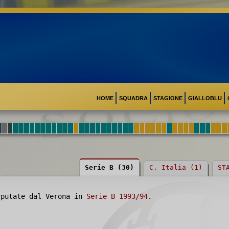
HOME
SQUADRA
STAGIONE
GIALLOBLU
Serie B (30)
C. Italia (1)
ST
putate dal Verona in
Serie B 1993/94
.