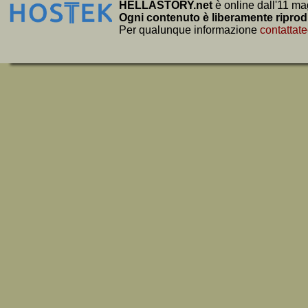
HELLASTORY.net
è online dall'11 ma
Ogni contenuto è liberamente riprod
Per qualunque informazione
contattate