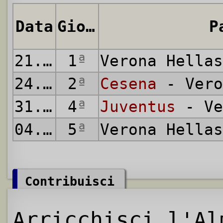
Data
Giornata
P
21.08.1977
1
ª
Verona Hella
24.08.1977
2
ª
Cesena
- Vero
31.08.1977
4
ª
Juventus
- Ve
04.09.1977
5
ª
Verona Hella
Contribuisci
Arricchisci l'Al