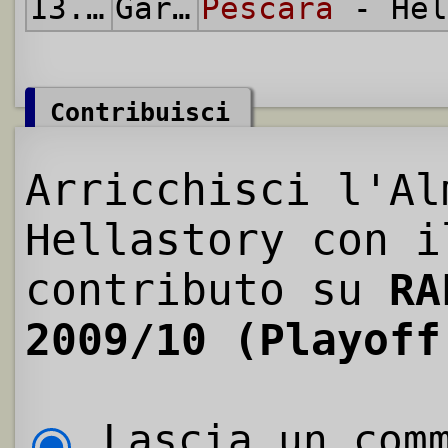
13.06.2010
Gara di Ritorno
Pescara
- Hel
Contribuisci
Arricchisci l'Al
Hellastory con i
contributo su
RA
2009/10 (Playoff
Lascia un comm