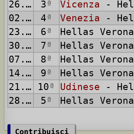
26.10.1919
3
ª
Vicenza
- Hel
02.11.1919
4
ª
Venezia
- Hel
23.11.1919
6
ª
Hellas Veron
30.11.1919
7
ª
Hellas Veron
07.12.1919
8
ª
Hellas Veron
14.12.1919
9
ª
Hellas Veron
21.12.1919
10
ª
Udinese
- Hel
28.12.1919
5
ª
Hellas Veron
Contribuisci