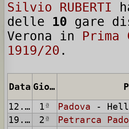
Silvio RUBERTI
h
delle
10
gare di
Verona in
Prima 
1919/20
.
Data
Giornata
P
12.10.1919
1
ª
Padova
- Hell
19.10.1919
2
ª
Petrarca Pado