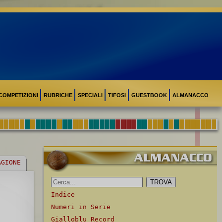
COMPETIZIONI
RUBRICHE
SPECIALI
TIFOSI
GUESTBOOK
ALMANACCO
AGIONE
Indice
Numeri in Serie
Gialloblu Record