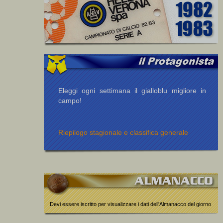
Eleggi ogni settimana il gialloblu migliore in
campo!
Riepilogo stagionale e classifica generale
Devi essere iscritto per visualizzare i dati dell'Almanacco del giorno