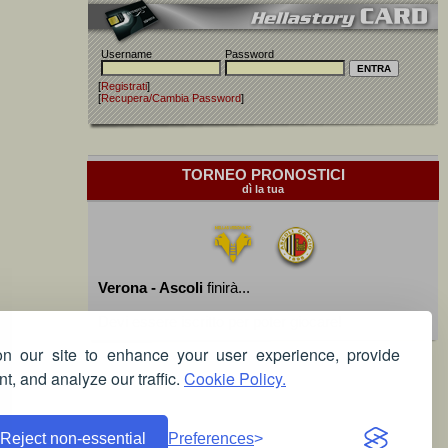
Username
Password
[
Registrati
]
[
Recupera/Cambia Password
]
TORNEO PRONOSTICI
dì la tua
Verona - Ascoli
finirà...
Devi essere iscritto per poter giocare!
 our site to enhance your user experience, provide
t, and analyze our traffic.
Cookie Policy.
Reject non-essential
Preferences