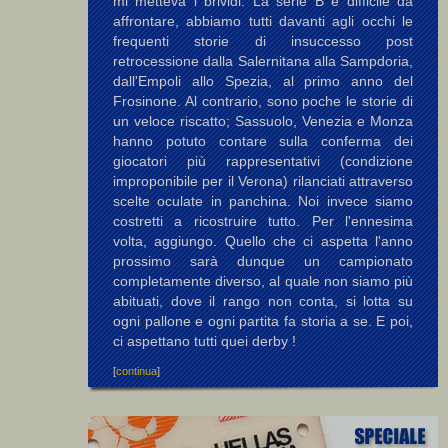
mi metteva i brividi. La serie B è difficile da
affrontare, abbiamo tutti davanti agli occhi le
frequenti storie di insuccesso post
retrocessione dalla Salernitana alla Sampdoria,
dall'Empoli allo Spezia, al primo anno del
Frosinone. Al contrario, sono poche le storie di
un veloce riscatto; Sassuolo, Venezia e Monza
hanno potuto contare sulla conferma dei
giocatori più rappresentativi (condizione
improponibile per il Verona) rilanciati attraverso
scelte oculate in panchina. Noi invece siamo
costretti a ricostruire tutto. Per l'ennesima
volta, aggiungo. Quello che ci aspetta l'anno
prossimo sarà dunque un campionato
completamente diverso, al quale non siamo più
abituati, dove il rango non conta, si lotta su
ogni pallone e ogni partita fa storia a se. E poi,
ci aspettano tutti quei derby !
[
continua
]