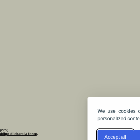
We use cookies on
personalized conten
iorni)
bligo di citare la fonte
.
Accept all