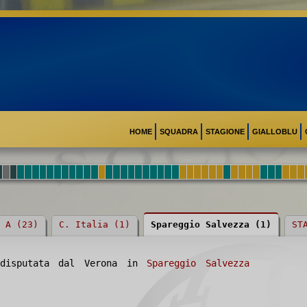
HOME
SQUADRA
STAGIONE
GIALLOBLU
 A (23)
C. Italia (1)
Spareggio Salvezza (1)
ST
disputata dal Verona in
Spareggio Salvezza