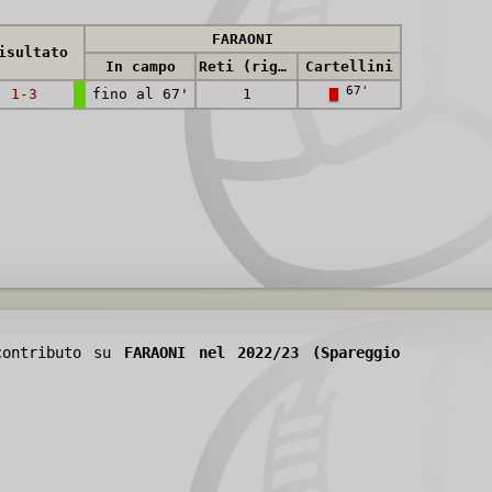
FARAONI
isultato
In campo
Reti (rig.)
Cartellini
67'
1-3
fino al 67'
1
 contributo su
FARAONI nel 2022/23 (Spareggio