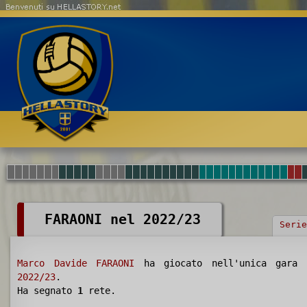
Benvenuti su HELLASTORY.net
FARAONI nel 2022/23
Serie
Marco Davide FARAONI
ha giocato nell'unica gara 
2022/23
.
Ha segnato
1
rete.