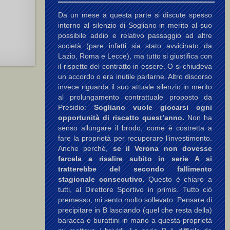
Da un mese a questa parte si discute spesso
intorno al silenzio di Sogliano in merito al suo
possibile addio e relativo passaggio ad altre
società (pare infatti sia stato avvicinato da
Lazio, Roma e Lecce), ma tutto si giustifica con
il rispetto del contratto in essere. O si chiudeva
un accordo o era inutile parlarne. Altro discorso
invece riguarda il suo attuale silenzio in merito
al prolungamento contrattuale proposto da
Presidio:
Sogliano vuole giocarsi ogni
opportunità di riscatto quest’anno.
Non ha
senso allungare il brodo, come è costretta a
fare la proprietà per recuperare l’investimento.
Anche perché,
se il Verona non dovesse
farcela a risalire subito in serie A si
tratterebbe del secondo fallimento
stagionale consecutivo.
Questo è chiaro a
tutti, al Direttore Sportivo in primis. Tutto ciò
premesso, mi sento molto sollevato. Pensare di
precipitare in B lasciando (quel che resta della)
baracca e burattini in mano a questa proprietà