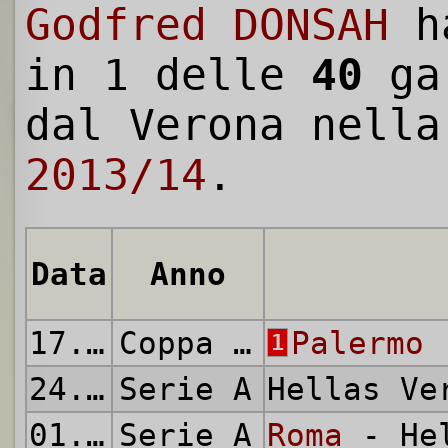
Godfred DONSAH
ha
in 1 delle
40
gar
dal Verona nell
2013/14
.
Data
Anno
17.08.2013
Coppa Italia
Palermo
-
1
24.08.2013
Serie A
Hellas V
01.09.2013
Serie A
Roma
- Hel