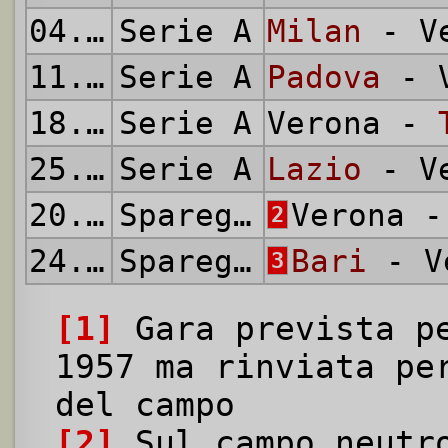
04.05.1958
Serie A
Milan
- Ve
11.05.1958
Serie A
Padova
- V
18.05.1958
Serie A
Verona -
25.05.1958
Serie A
Lazio
- Ve
20.07.1958
Spareggio Salvezza
Verona 
2
24.07.1958
Spareggio Salvezza
Bari
- V
3
[1]
Gara prevista pe
1957 ma rinviata pe
del campo
[2]
Sul campo neutro