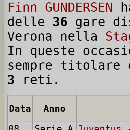
Finn GUNDERSEN
h
delle
36
gare di
Verona nella
Sta
In queste occasi
sempre titolare 
3
reti.
Data
Anno
08.09.1957
Serie A
Juventus
-