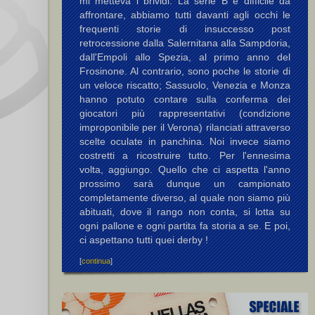
mi metteva i brividi. La serie B è difficile da
affrontare, abbiamo tutti davanti agli occhi le
frequenti storie di insuccesso post
retrocessione dalla Salernitana alla Sampdoria,
dall'Empoli allo Spezia, al primo anno del
Frosinone. Al contrario, sono poche le storie di
un veloce riscatto; Sassuolo, Venezia e Monza
hanno potuto contare sulla conferma dei
giocatori più rappresentativi (condizione
improponibile per il Verona) rilanciati attraverso
scelte oculate in panchina. Noi invece siamo
costretti a ricostruire tutto. Per l'ennesima
volta, aggiungo. Quello che ci aspetta l'anno
prossimo sarà dunque un campionato
completamente diverso, al quale non siamo più
abituati, dove il rango non conta, si lotta su
ogni pallone e ogni partita fa storia a se. E poi,
ci aspettano tutti quei derby !
[
continua
]