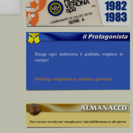
Eleggi ogni settimana il gialloblu migliore in
campo!
Riepilogo stagionale e classifica generale
Devi essere iscritto per visualizzare i dati dell'Almanacco del giorno