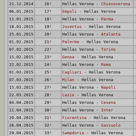
21.12.2014
16
ª
Hellas Verona -
Chievoverona
06.01.2015
17
ª
Empoli
- Hellas Verona
11.01.2015
18
ª
Hellas Verona -
Parma
18.01.2015
19
ª
Juventus
- Hellas Verona
25.01.2015
20
ª
Hellas Verona -
Atalanta
01.02.2015
21
ª
Palermo
- Hellas Verona
07.02.2015
22
ª
Hellas Verona -
Torino
15.02.2015
23
ª
Genoa
- Hellas Verona
22.02.2015
24
ª
Hellas Verona -
Roma
01.03.2015
25
ª
Cagliari
- Hellas Verona
07.03.2015
26
ª
Milan
- Hellas Verona
15.03.2015
27
ª
Hellas Verona -
Napoli
22.03.2015
28
ª
Lazio
- Hellas Verona
04.04.2015
29
ª
Hellas Verona -
Cesena
11.04.2015
30
ª
Hellas Verona -
Inter
20.04.2015
31
ª
Fiorentina
- Hellas Verona
26.04.2015
32
ª
Hellas Verona -
Sassuolo
29.04.2015
33
ª
Sampdoria
- Hellas Verona