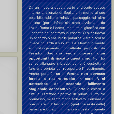
Da un mese a questa parte si discute spesso
intorno al silenzio di Sogliano in merito al suo
possibile addio e relativo passaggio ad altre
società (pare infatti sia stato avvicinato da
Lazio, Roma e Lecce), ma tutto si giustifica con
il rispetto del contratto in essere. O si chiudeva
un accordo o era inutile parlarne. Altro discorso
invece riguarda il suo attuale silenzio in merito
al prolungamento contrattuale proposto da
Presidio:
Sogliano vuole giocarsi ogni
opportunità di riscatto quest’anno.
Non ha
senso allungare il brodo, come è costretta a
fare la proprietà per recuperare l’investimento.
Anche perché,
se il Verona non dovesse
farcela a risalire subito in serie A si
tratterebbe del secondo fallimento
stagionale consecutivo.
Questo è chiaro a
tutti, al Direttore Sportivo in primis. Tutto ciò
premesso, mi sento molto sollevato. Pensare di
precipitare in B lasciando (quel che resta della)
baracca e burattini in mano a questa proprietà