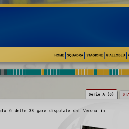
HOME
SQUADRA
STAGIONE
GIALLOBLU
Serie A (6)
ST
cato
6
delle
38
gare disputate dal Verona in