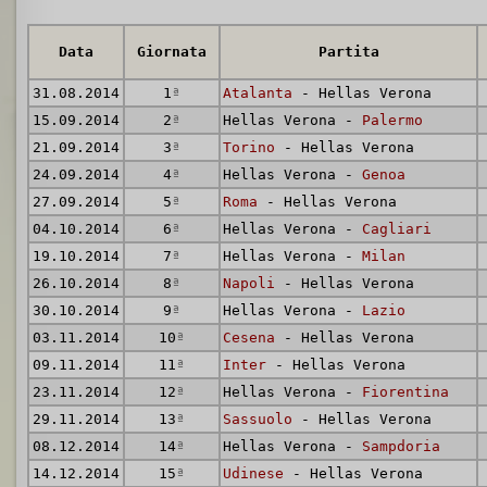
Data
Giornata
Partita
31.08.2014
1
ª
Atalanta
- Hellas Verona
15.09.2014
2
ª
Hellas Verona -
Palermo
21.09.2014
3
ª
Torino
- Hellas Verona
24.09.2014
4
ª
Hellas Verona -
Genoa
27.09.2014
5
ª
Roma
- Hellas Verona
04.10.2014
6
ª
Hellas Verona -
Cagliari
19.10.2014
7
ª
Hellas Verona -
Milan
26.10.2014
8
ª
Napoli
- Hellas Verona
30.10.2014
9
ª
Hellas Verona -
Lazio
03.11.2014
10
ª
Cesena
- Hellas Verona
09.11.2014
11
ª
Inter
- Hellas Verona
23.11.2014
12
ª
Hellas Verona -
Fiorentina
29.11.2014
13
ª
Sassuolo
- Hellas Verona
08.12.2014
14
ª
Hellas Verona -
Sampdoria
14.12.2014
15
ª
Udinese
- Hellas Verona