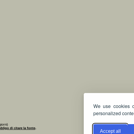
We use cookies on
personalized conten
iorni)
bligo di citare la fonte
.
Accept all