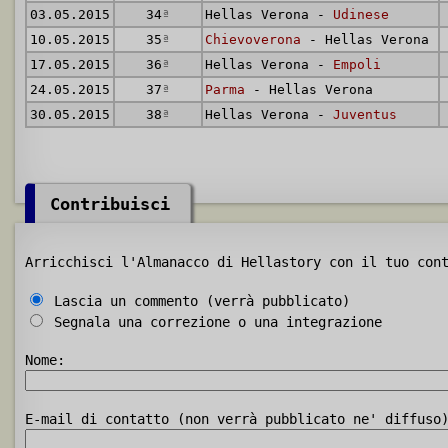
03.05.2015
34
ª
Hellas Verona -
Udinese
10.05.2015
35
ª
Chievoverona
- Hellas Verona
17.05.2015
36
ª
Hellas Verona -
Empoli
24.05.2015
37
ª
Parma
- Hellas Verona
30.05.2015
38
ª
Hellas Verona -
Juventus
Contribuisci
Arricchisci l'Almanacco di Hellastory con il tuo con
Lascia un commento (verrà pubblicato)
Segnala una correzione o una integrazione
Nome:
E-mail di contatto (non verrà pubblicato ne' diffuso