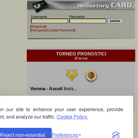
Username
Password
[
Registrati
]
[
Recupera/Cambia Password
]
TORNEO PRONOSTICI
dì la tua
Verona - Ascoli
finirà...
Devi essere iscritto per poter giocare!
 our site to enhance your user experience, provide
t, and analyze our traffic.
Cookie Policy.
Reject non-essential
Preferences