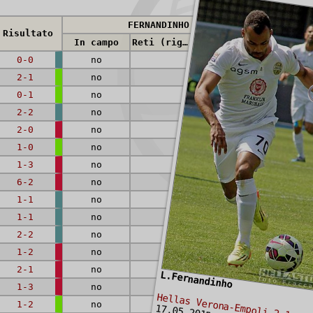
FERNANDINHO
Risultato
In campo
Reti (rig.)
Cartellini
0-0
no
2-1
no
0-1
no
2-2
no
2-0
no
1-0
no
1-3
no
6-2
no
1-1
no
1-1
no
2-2
no
1-2
no
2-1
no
L.Fernandinho
1-3
no
Hellas Verona-Empoli 2-1
1-2
no
17.05.2015