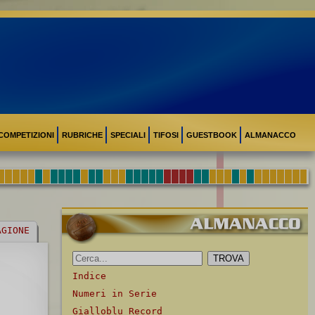
COMPETIZIONI
RUBRICHE
SPECIALI
TIFOSI
GUESTBOOK
ALMANACCO
AGIONE
Indice
Numeri in Serie
Gialloblu Record