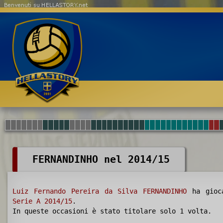
Benvenuti su HELLASTORY.net
FERNANDINHO nel 2014/15
Luiz Fernando Pereira da Silva FERNANDINHO
ha gio
Serie A 2014/15
.
In queste occasioni è stato titolare solo 1 volta.