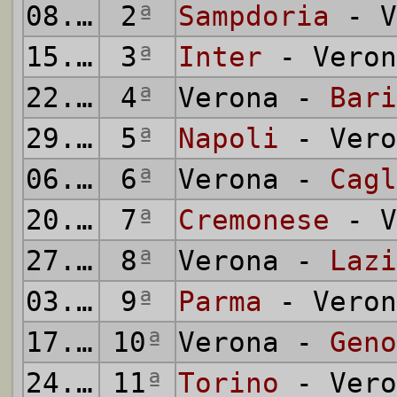
08.09.1991
2
ª
Sampdoria
- V
15.09.1991
3
ª
Inter
- Veron
22.09.1991
4
ª
Verona -
Bari
29.09.1991
5
ª
Napoli
- Vero
06.10.1991
6
ª
Verona -
Cagl
20.10.1991
7
ª
Cremonese
- V
27.10.1991
8
ª
Verona -
Lazi
03.11.1991
9
ª
Parma
- Veron
17.11.1991
10
ª
Verona -
Geno
24.11.1991
11
ª
Torino
- Vero