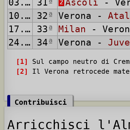
03.05.1992
31
ª
Ascoli
- Ver
2
10.05.1992
32
ª
Verona -
Atal
17.05.1992
33
ª
Milan
- Veron
24.05.1992
34
ª
Verona -
Juve
[1]
Sul campo neutro di Crem
[2]
Il Verona retrocede mate
Contribuisci
Arricchisci l'Al