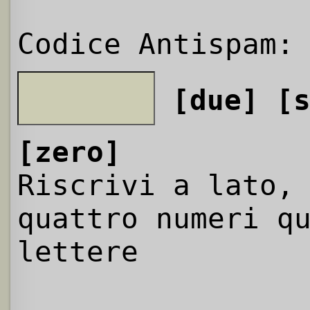
Codice Antispam:
[due]
[
[zero]
Riscrivi a lato,
quattro numeri q
lettere