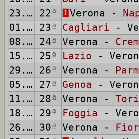
23.02.1992
22
ª
Verona -
Na
1
01.03.1992
23
ª
Cagliari
- Ve
08.03.1992
24
ª
Verona -
Crem
15.03.1992
25
ª
Lazio
- Veron
29.03.1992
26
ª
Verona -
Parm
05.04.1992
27
ª
Genoa
- Veron
11.04.1992
28
ª
Verona -
Tori
18.04.1992
29
ª
Foggia
- Vero
26.04.1992
30
ª
Verona -
Fior