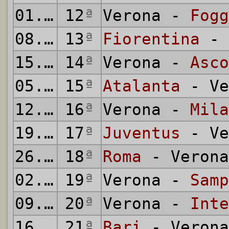
01.12.1991
12
ª
Verona -
Fogg
08.12.1991
13
ª
Fiorentina
- 
15.12.1991
14
ª
Verona -
Asco
05.01.1992
15
ª
Atalanta
- Ve
12.01.1992
16
ª
Verona -
Mila
19.01.1992
17
ª
Juventus
- Ve
26.01.1992
18
ª
Roma
- Verona
02.02.1992
19
ª
Verona -
Samp
09.02.1992
20
ª
Verona -
Inte
16.02.1992
21
ª
Bari
- Verona