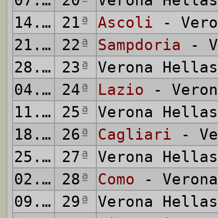
07.03.1976
20
ª
Verona Hella
14.03.1976
21
ª
Ascoli
- Vero
21.03.1976
22
ª
Sampdoria
- V
28.03.1976
23
ª
Verona Hella
04.04.1976
24
ª
Lazio
- Veron
11.04.1976
25
ª
Verona Hella
18.04.1976
26
ª
Cagliari
- Ve
25.04.1976
27
ª
Verona Hella
02.05.1976
28
ª
Como
- Verona
09.05.1976
29
ª
Verona Hella