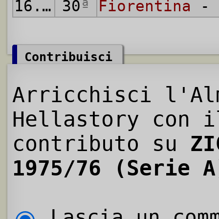
16.05.1976
30
ª
Fiorentina
- 
Contribuisci
Arricchisci l'Al
Hellastory con i
contributo su
ZI
1975/76 (Serie A
Lascia un comm