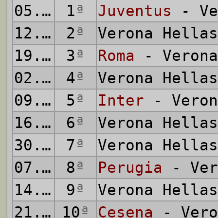
05.10.1975
1
ª
Juventus
- Ve
12.10.1975
2
ª
Verona Hella
19.10.1975
3
ª
Roma
- Verona
02.11.1975
4
ª
Verona Hella
09.11.1975
5
ª
Inter
- Veron
16.11.1975
6
ª
Verona Hella
30.11.1975
7
ª
Verona Hella
07.12.1975
8
ª
Perugia
- Ver
14.12.1975
9
ª
Verona Hella
21.12.1975
10
ª
Cesena
- Vero