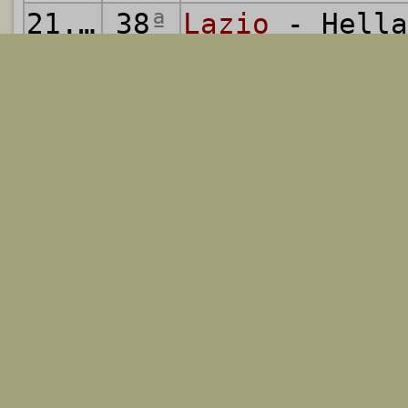
21.05.2022
38
ª
Lazio
- Hella
Contribuisci
Arricchisci l'Al
Hellastory con i
contributo su
CE
2021/22 (Serie A