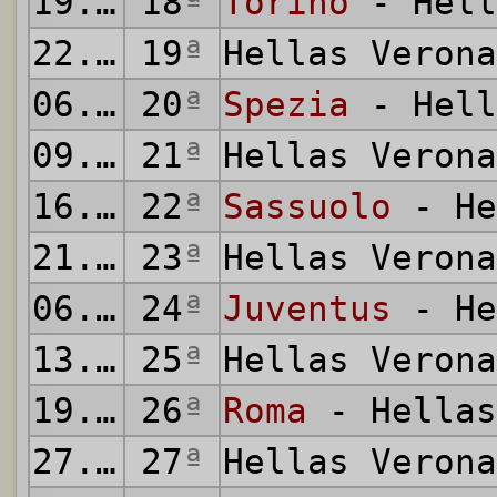
19.12.2021
18
ª
Torino
- Hell
22.12.2021
19
ª
Hellas Veron
06.01.2022
20
ª
Spezia
- Hell
09.01.2022
21
ª
Hellas Veron
16.01.2022
22
ª
Sassuolo
- He
21.01.2022
23
ª
Hellas Veron
06.02.2022
24
ª
Juventus
- He
13.02.2022
25
ª
Hellas Veron
19.02.2022
26
ª
Roma
- Hellas
27.02.2022
27
ª
Hellas Veron