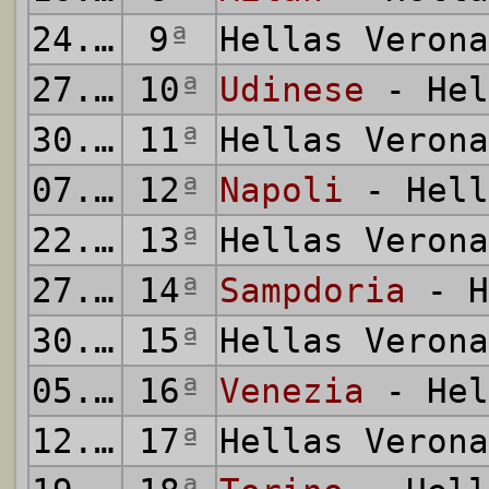
24.10.2021
9
ª
Hellas Veron
27.10.2021
10
ª
Udinese
- Hel
30.10.2021
11
ª
Hellas Veron
07.11.2021
12
ª
Napoli
- Hell
22.11.2021
13
ª
Hellas Veron
27.11.2021
14
ª
Sampdoria
- H
30.11.2021
15
ª
Hellas Veron
05.12.2021
16
ª
Venezia
- Hel
12.12.2021
17
ª
Hellas Veron