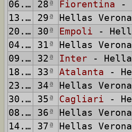
06.03.2022
28
ª
Fiorentina
- 
13.03.2022
29
ª
Hellas Veron
20.03.2022
30
ª
Empoli
- Hell
04.04.2022
31
ª
Hellas Veron
09.04.2022
32
ª
Inter
- Hella
18.04.2022
33
ª
Atalanta
- He
23.04.2022
34
ª
Hellas Veron
30.04.2022
35
ª
Cagliari
- He
08.05.2022
36
ª
Hellas Veron
14.05.2022
37
ª
Hellas Veron