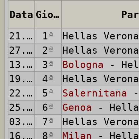
Data
Giornata
Par
21.08.2021
1
ª
Hellas Veron
27.08.2021
2
ª
Hellas Veron
13.09.2021
3
ª
Bologna
- Hel
19.09.2021
4
ª
Hellas Veron
22.09.2021
5
ª
Salernitana
-
25.09.2021
6
ª
Genoa
- Hella
03.10.2021
7
ª
Hellas Veron
16.10.2021
8
ª
Milan
- Hella