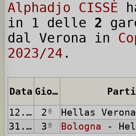
Alphadjo CISSÈ
ha
in 1 delle
2
gar
dal Verona in
Co
2023/24
.
Data
Giornata
Parti
12.08.2023
2
ª
Hellas Veron
31.10.2023
3
ª
Bologna
- Hel