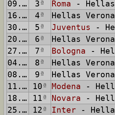
09.10.1927
3
ª
Roma
- Hellas
16.10.1927
4
ª
Hellas Veron
30.10.1927
5
ª
Juventus
- He
20.11.1927
6
ª
Hellas Veron
27.11.1927
7
ª
Bologna
- Hel
04.12.1927
8
ª
Hellas Veron
08.12.1927
9
ª
Hellas Veron
11.12.1927
10
ª
Modena
- Hell
18.12.1927
11
ª
Novara
- Hell
25.12.1927
12
ª
Inter
- Hella