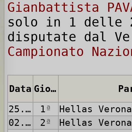
Gianbattista PAV
solo in 1 delle
disputate dal Ve
Campionato Nazio
Data
Giornata
Pa
25.09.1927
1
ª
Hellas Veron
02.10.1927
2
ª
Hellas Veron