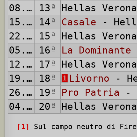
08.01.1928
13
ª
Hellas Veron
15.01.1928
14
ª
Casale
- Hell
22.01.1928
15
ª
Hellas Veron
05.02.1928
16
ª
La Dominante
12.02.1928
17
ª
Hellas Veron
19.02.1928
18
ª
Livorno
- He
1
26.02.1928
19
ª
Pro Patria
- 
04.03.1928
20
ª
Hellas Veron
[1]
Sul campo neutro di Fire