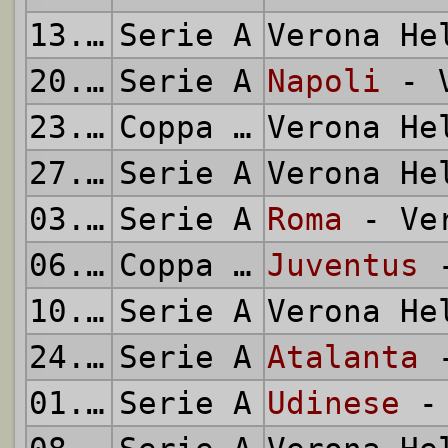
13.10.1985
Serie A
Verona H
20.10.1985
Serie A
Napoli
- V
23.10.1985
Coppa Campioni
Verona H
27.10.1985
Serie A
Verona H
03.11.1985
Serie A
Roma
- Ver
06.11.1985
Coppa Campioni
Juventus
-
10.11.1985
Serie A
Verona H
24.11.1985
Serie A
Atalanta
-
01.12.1985
Serie A
Udinese
- 