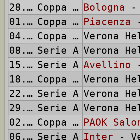
28.08.1985
Coppa Italia
Bologna
- 
01.09.1985
Coppa Italia
Piacenza
-
04.09.1985
Coppa Italia
Verona H
08.09.1985
Serie A
Verona H
15.09.1985
Serie A
Avellino
-
18.09.1985
Coppa Campioni
Verona H
22.09.1985
Serie A
Verona H
29.09.1985
Serie A
Verona H
02.10.1985
Coppa Campioni
PAOK Salo
06.10.1985
Serie A
Inter
- Ve