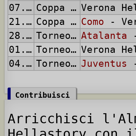
07.05.1986
Coppa Italia
Verona H
21.05.1986
Coppa Italia
Como
- Ver
28.05.1986
Torneo d'Estate
Atalanta
-
01.06.1986
Torneo d'Estate
Verona H
04.06.1986
Torneo d'Estate
Juventus
-
Contribuisci
Arricchisci l'Al
Hellastory con i