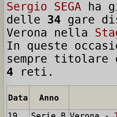
Sergio SEGA
ha g
delle
34
gare di
Verona nella
Sta
In queste occasi
sempre titolare 
4
reti.
Data
Anno
19.09.1954
Serie B
Verona -