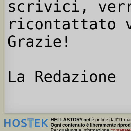
scrivici, ver
ricontattato 
Grazie!
La Redazione
HELLASTORY.net
è online dall'11 ma
Ogni contenuto è liberamente riprod
Per qualunque informazione
contattate