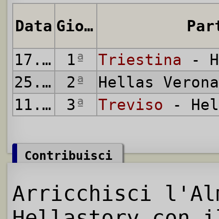
Data
Giornata
Par
17.08.2002
1
ª
Triestina
- H
25.08.2002
2
ª
Hellas Veron
11.09.2002
3
ª
Treviso
- Hel
Contribuisci
Arricchisci l'Al
Hellastory con i