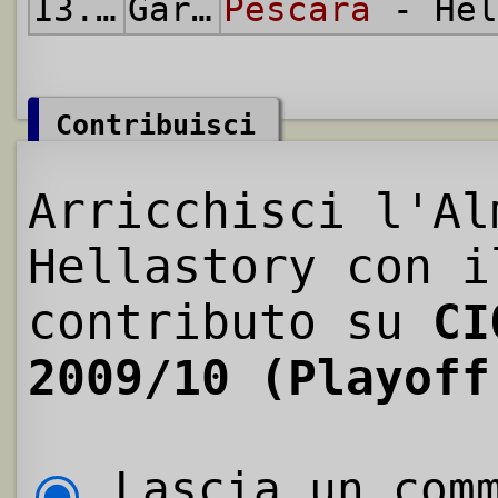
13.06.2010
Gara di Ritorno
Pescara
- Hel
Contribuisci
Arricchisci l'Al
Hellastory con i
contributo su
CI
2009/10 (Playoff
Lascia un comm