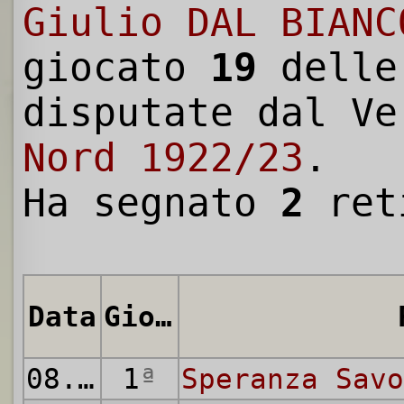
Giulio DAL BIANC
giocato
19
dell
disputate dal V
Nord 1922/23
.
Ha segnato
2
ret
Data
Giornata
08.10.1922
1
ª
Speranza Savo