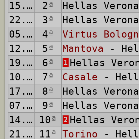
15.10.1922
2
ª
Hellas Veron
22.10.1922
3
ª
Hellas Veron
05.11.1922
4
ª
Virtus Bologn
12.11.1922
5
ª
Mantova
- Hel
19.11.1922
6
ª
Hellas Vero
1
10.12.1922
7
ª
Casale
- Hell
17.12.1922
8
ª
Hellas Veron
07.01.1923
9
ª
Hellas Veron
14.01.1923
10
ª
Hellas Vero
2
21.01.1923
11
ª
Torino
- Hell