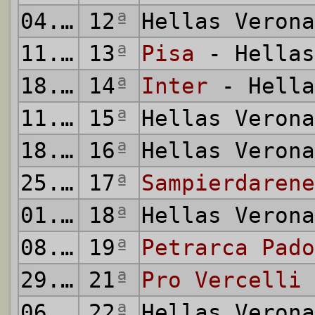
04.02.1923
12
ª
Hellas Veron
11.02.1923
13
ª
Pisa
- Hellas
18.02.1923
14
ª
Inter
- Hella
11.03.1923
15
ª
Hellas Veron
18.03.1923
16
ª
Hellas Veron
25.03.1923
17
ª
Sampierdarene
01.04.1923
18
ª
Hellas Veron
08.04.1923
19
ª
Petrarca Pado
29.04.1923
21
ª
Pro Vercelli
06.05.1923
22
ª
Hellas Veron