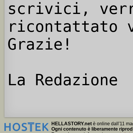
scrivici, ver
ricontattato 
Grazie!
La Redazione
HELLASTORY.net
è online dall'11 ma
Ogni contenuto è liberamente riprod