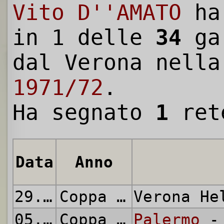
Vito D''AMATO
ha 
in 1 delle
34
gar
dal Verona nell
1971/72
.
Ha segnato
1
ret
Data
Anno
29.08.1971
Coppa Italia
Verona H
05.09.1971
Coppa Italia
Palermo
- 