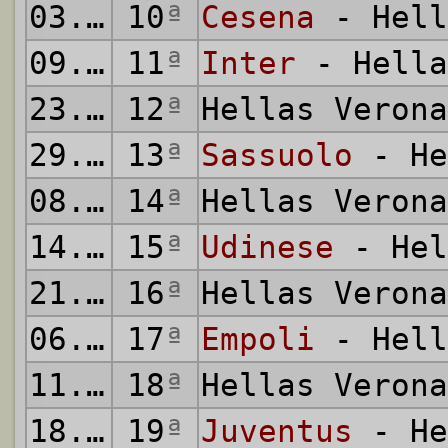
03.11.2014
10
ª
Cesena
- Hell
09.11.2014
11
ª
Inter
- Hella
23.11.2014
12
ª
Hellas Veron
29.11.2014
13
ª
Sassuolo
- He
08.12.2014
14
ª
Hellas Veron
14.12.2014
15
ª
Udinese
- Hel
21.12.2014
16
ª
Hellas Veron
06.01.2015
17
ª
Empoli
- Hell
11.01.2015
18
ª
Hellas Veron
18.01.2015
19
ª
Juventus
- He