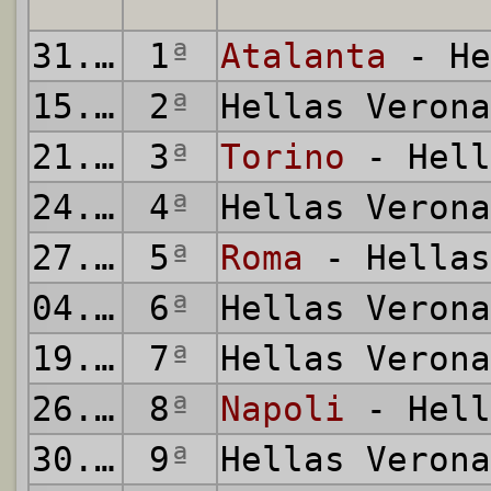
31.08.2014
1
ª
Atalanta
- He
15.09.2014
2
ª
Hellas Veron
21.09.2014
3
ª
Torino
- Hell
24.09.2014
4
ª
Hellas Veron
27.09.2014
5
ª
Roma
- Hellas
04.10.2014
6
ª
Hellas Veron
19.10.2014
7
ª
Hellas Veron
26.10.2014
8
ª
Napoli
- Hell
30.10.2014
9
ª
Hellas Veron