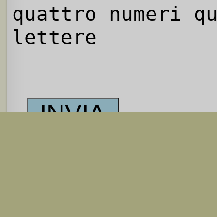
quattro numeri q
lettere
Il tuo contri