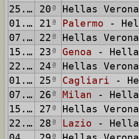
25.01.2015
20
ª
Hellas Veron
01.02.2015
21
ª
Palermo
- Hel
07.02.2015
22
ª
Hellas Veron
15.02.2015
23
ª
Genoa
- Hella
22.02.2015
24
ª
Hellas Veron
01.03.2015
25
ª
Cagliari
- He
07.03.2015
26
ª
Milan
- Hella
15.03.2015
27
ª
Hellas Veron
22.03.2015
28
ª
Lazio
- Hella
04.04.2015
29
ª
Hellas Veron