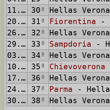
11.04.2015
30
ª
Hellas Veron
20.04.2015
31
ª
Fiorentina
- 
26.04.2015
32
ª
Hellas Veron
29.04.2015
33
ª
Sampdoria
- H
03.05.2015
34
ª
Hellas Veron
10.05.2015
35
ª
Chievoverona
17.05.2015
36
ª
Hellas Veron
24.05.2015
37
ª
Parma
- Hella
30.05.2015
38
ª
Hellas Veron